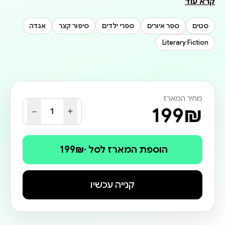
קרא עוד
סטים
ספר איורים
ספרי ילדים
סיפור קצר
אגדה
המשלים והאגדות האהובים זוכים לעיבוד רענן ומלא חיים,
Literary Fiction
מארז ספרים
מחיר המארז
199
₪
−
+
1
הוספת המארז לסל
·
₪
199
קנייה עכשיו
כל סיפור שוזר מסר ערכי עדין על יושר, אחריות, התמדה,
הסתפקות במועט ואומץ לב — בדרך קלילה, מצחיקה