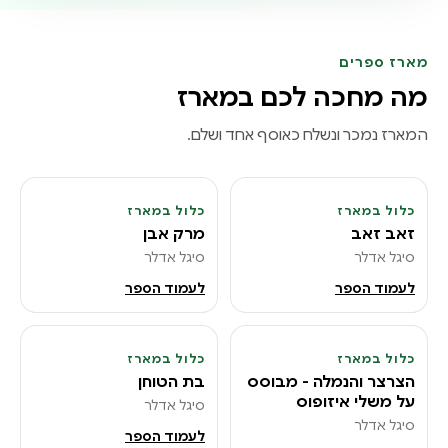
מארז ספרים
מה מחכה לכם במארז
המארז נמכר ונשלח כאוסף אחד ושלם.
סדרה מושלמת לקריאה משותפת לפני השינה, לשעת
סיפור בגן, ולמתנה איכותית שמחברת בין דורות
כלול במארז
כלול במארז
2
1
זאב זאב
מרק אבן
סיגל אדלר
סיגל אדלר
לעמוד הספר
לעמוד הספר
כלול במארז
כלול במארז
4
3
הצרצר והנמלה - מבוסס
בת הטוחן
על משלי איזופוס
סיגל אדלר
סיגל אדלר
לעמוד הספר