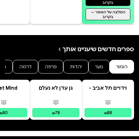
בקרוב
המלצה על הסופר —
בקרוב
ספרים חדשים שיעניינו אותך
הומור
נוער
יהדות
פרוזה
דרמה
מת
וידויים תל אביב -
גן עדן לא נעלם
et Mind
TLV Confessions
פורמטים זמינים
:
מודפס
פורמטים זמינים
:
מודפס
פור
80
78
88
₪
₪
₪