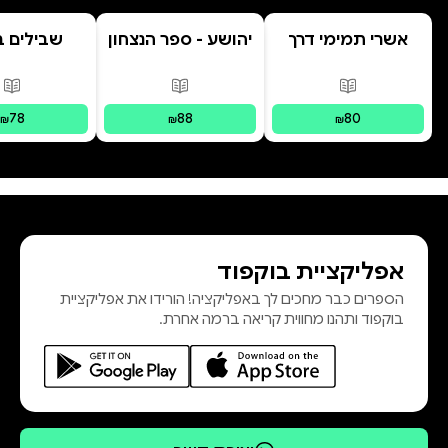
מתנה מרגשת לעצמכם או לאדם אהוב
אשרי תמימי דרך
יהושע - ספר הנצחון
שבילים 
פורמטים זמינים
:
מודפס
פורמטים זמינים
:
מודפס
פור
78
88
80
₪
₪
₪
אפליקציית בוקפוד
הספרים כבר מחכים לך באפליקציה! הורידו את אפליקציית
בוקפוד ותהנו מחווית קריאה ברמה אחרת.