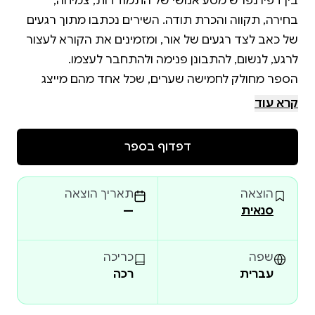
בין דפיו נפרש מסע אנושי של התמודדות, צמיחה,
בחירה, תקווה והכרת תודה. השירים נכתבו מתוך רגעים
של כאב לצד רגעים של אור, ומזמינים את הקורא לעצור
הספר מחולק לחמישה שערים, שכל אחד מהם מייצג
תחנה במסע החיים - שינוי, התבוננות, התמודדות, תדר
קרא עוד
זהו ספר שנוגע בלב, מעניק רגע של השראה ונשימה
דפדוף בספר
בתוך מרוץ החיים , ומזכיר שגם לצד האתגרים והקשיים
קיימת תמיד האפשרות לבחור בדרך של משמעות,
הוצאה
תאריך הוצאה
סנאית
—
מתנה מרגשת לעצמכם או לאדם אהוב
שפה
כריכה
עברית
רכה