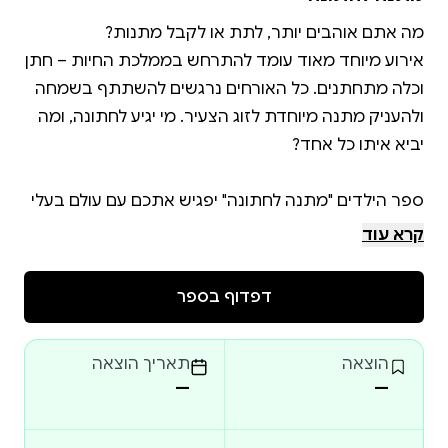
אירוע מיוחד מאוד עומד להתרחש בממלכת החיות – חתן
וכלה מתחתנים. כל האורחים נרגשים להשתתף בשמחה
ולהעניק מתנה מיוחדת לזוג הצעיר. מי יגיע לחתונה, ומה
ספר הילדים "מתנה לחתונה" יפגיש אתכם עם עולם בעלי
החיים בדרך צבעונית ומעניינת, מתובלת בהומור, בחריזה
קרא עוד
ובמילים שאולי עדיין לא הכרתם, וילמד אתכם דבר או
דפדוף בספר
זהו ספרה הראשון של סיגל רון, אשת חינוך וספרות
הוצאה
תאריך הוצאה
שמאוד אוהבת לחנך, ללמד ולפתח בילדים סקרנות
—
—
ואהבה לקריאת ספרים. ספר זה, כמו גם המשחק
המצליח לרכישת קריאה, "רביעיות צלילים קמץ פתח",