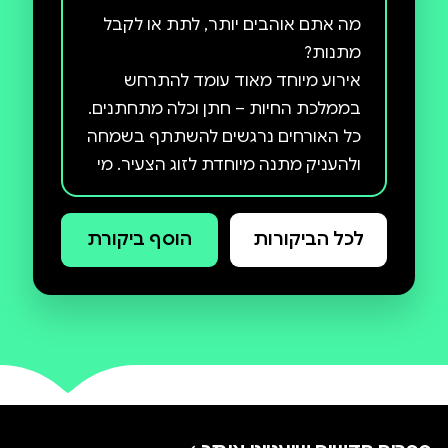
מה אתם אוהבים יותר, לתת או לקבל
אירוע מיוחד מאוד עומד להתרחש
בממלכת החיות – חתן וכלה מתחתנים.
כל האורחים נרגשים להשתתף בשמחה
ולהעניק מתנה מיוחדת לזוג הצעיר. מי
לכל הביקורות
הוסף ביקורת
ספר הילדים "מתנה לחתונה" יפגיש
אתכם עם עולם בעלי החיים בדרך
צבעונית ומעניינת, מתובלת בהומור,
בחריזה ובמילים שאולי עדיין לא
הכרתם, וילמד אתכם דבר או שניים על
זהו ספרה הראשון של סיגל רון, אשת