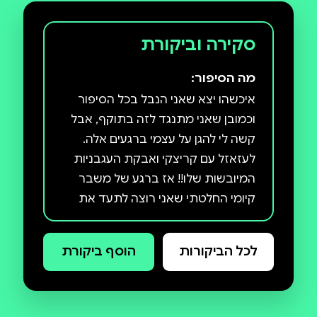
סקירה וביקורת
מה הסיפור:
איכשהו יצא שאני הנבל בכל הסיפור
וכמובן שאני מתנגד לזה בתוקף, אבל
קשה לי להגן על עצמי ברגעים אלה.
לעזאזל עם קריצקי ואבקת העגבניות
המיובשות שלו!! אז ברגע של משבר
קיומי החלטתי שאני רוצה לתעד את
הצד שלי בסיפור, בתקווה שבפעם
הבאה שילחשו את השם "פרינס"
לכל הביקורות
הוסף ביקורת
איפשהו בגלקסיה זה יהיה לצד המילה
פרינס, בחור כריזמטי ופזיז עם עבר לא