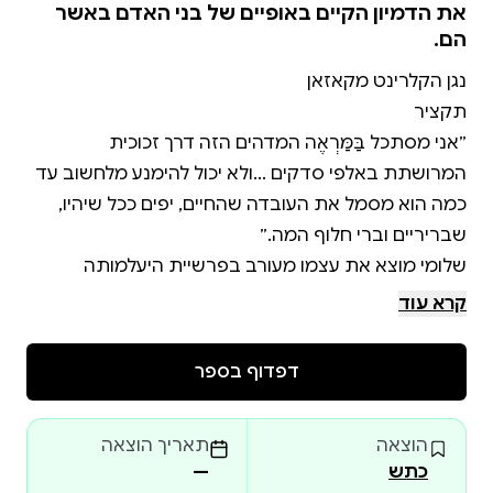
את הדמיון הקיים באופיים של בני האדם באשר
הם.
״אני מסתכל בַּמַּרְאֶה המדהים הזה דרך זכוכית
המרושתת באלפי סדקים ...ולא יכול להימנע מלחשוב עד
כמה הוא מסמל את העובדה שהחיים, יפים ככל שיהיו,
שלומי מוצא את עצמו מעורב בפרשיית היעלמותה
המסתורית של סמירה, צעירה ערבייה, הנקשרת במותו
קרא עוד
של פועל בניין, בתאונת דרכים ובחקירת משטרה המגיעה
דפדוף בספר
הכל מתחיל כששלומי אוסף למוניתו נוסע מסתורי בעל
חזות של גנגסטר. הנוסע, ולדימיר שמו, עולה ותיק
הוצאה
תאריך הוצאה
מרוסיה, מתגלה כנגן קלרינט מוכשר במיוחד המעורר את
כתש
—
סקרנותו של שלומי בשל מראהו הקשוח, אך שובה את