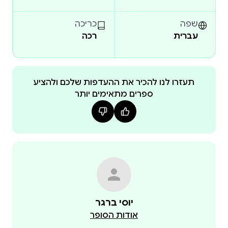
אט אט מגלה שלומי קשר בין סיפור חייו של ולדימיר
שפה
כריכה
עברית
רכה
להיעלמותה של סמירה ומעורבותו בפרשה גורמת לו
זהו רומן מתח המתרחש בישראל של המאה ה-21, אך
שורשיו נטועים באירופה שלפני מלחמת העולם השנייה.
תעזרו לנו להכיר את ההעדפות שלכם ולהציע
ספרים מתאימים יותר
הוא שזור בחיי החברה הישראלית על מגוון התרבויות,
האמונות והעדות שבה, ומשקף את הדמיון הקיים באופיים
סיפור מתח מלא דרמה ... חובק תרבויות ועדות. פרשה
יוסי ברגר
רודפת פרשה וכל המרדפים טבולים בנופיה היפים של
אודות הסופר