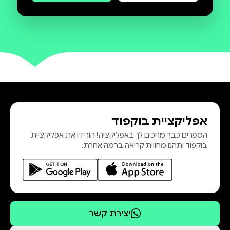
מנצלות אותה ויוצאות שוב לחזית. מאז
התעורר בממלכה של דייקר, רומאן לא
מצליח להיזכר בעברו. אבל כשמובטח
לו שזיכרונו יחזור, הוא מתחיל לכתוב
מאמרים עבור דייקר. ואז מגיע מכתב
מוזר דרך דלת הארון. רומאן, סקרן
וחשדן, מתחיל להתכתב עם
חברתו־לעט המסתורית, ובקרוב
אפליקציית בוקפוד
יצטרך להחליט: לעמוד לצד דייקר או
הספרים כבר מחכים לך באפליקציה! הורידו את אפליקציית
לבגוד באל שהחזיר אותו לחיים. ככל
בוקפוד ותהנו מחווית קריאה ברמה אחרת.
שהימים הולכים ומתקדרים, אייריס
ורומאן מתקרבים זה לזה... שניהם
יסכנו את לבם ואת עתידם כדי לשנות
את מהלך המלחמה. האם האהבה
שלהם תשים סוף לקרבות או אולי תביא
יצירת קשר
לסופו של העולם? רבקה רוס היא