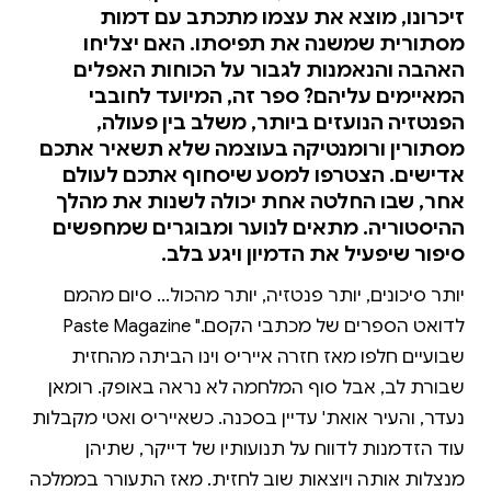
זיכרונו, מוצא את עצמו מתכתב עם דמות
מסתורית שמשנה את תפיסתו. האם יצליחו
האהבה והנאמנות לגבור על הכוחות האפלים
המאיימים עליהם? ספר זה, המיועד לחובבי
הפנטזיה הנועזים ביותר, משלב בין פעולה,
מסתורין ורומנטיקה בעוצמה שלא תשאיר אתכם
אדישים. הצטרפו למסע שיסחוף אתכם לעולם
אחר, שבו החלטה אחת יכולה לשנות את מהלך
ההיסטוריה. מתאים לנוער ומבוגרים שמחפשים
סיפור שיפעיל את הדמיון ויגע בלב.
יותר סיכונים, יותר פנטזיה, יותר מהכול... סיום מהמם
לדואט הספרים של מכתבי הקסם." Paste Magazine
שבועיים חלפו מאז חזרה אייריס וינו הביתה מהחזית
שבורת לב, אבל סוף המלחמה לא נראה באופק. רומאן
נעדר, והעיר אואת' עדיין בסכנה. כשאייריס ואטי מקבלות
עוד הזדמנות לדווח על תנועותיו של דייקר, שתיהן
מנצלות אותה ויוצאות שוב לחזית. מאז התעורר בממלכה