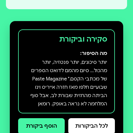
סקירה וביקורת
מה הסיפור:
יותר סיכונים, יותר פנטזיה, יותר
מהכול... סיום מהמם לדואט הספרים
של מכתבי הקסם." Paste Magazine
שבועיים חלפו מאז חזרה אייריס וינו
הביתה מהחזית שבורת לב, אבל סוף
המלחמה לא נראה באופק. רומאן
נעדר, והעיר אואת' עדיין בסכנה.
כשאייריס ואטי מקבלות עוד הזדמנות
לכל הביקורות
הוסף ביקורת
לדווח על תנועותיו של דייקר, שתיהן