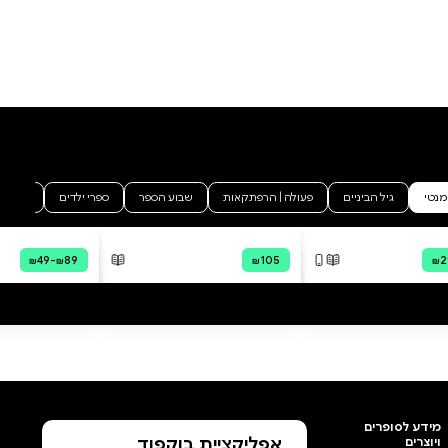
אחרי, אנשים מחפשים מענה
לתחושותיהם הסוערות. נטליה
מוצאת את עצמה נשאבת
בזיכרונותיה לספור אהבה שהיה לה
הוסף ביקורת
עם קיליאן מקאנה שחקן מצפון
אירלנד שחי תקופה בפריס. דרך
לכל הביקורות
עלילת הספר נובמבר המתרחשת
בעיקר בצרפת ובלגיה, הקורא
נחשף לעולם של דמויות מרתקות
ומסקרנות, הקשורות זו בזו. איך
תשפיע עליהם המצי