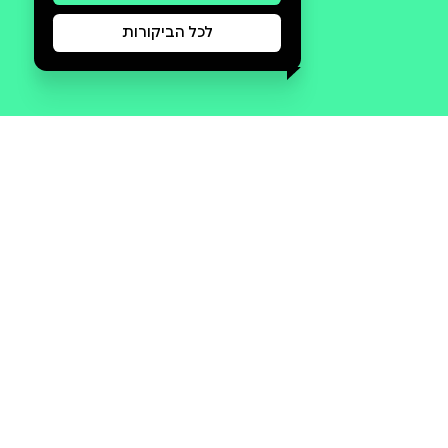
סקירה וביקורת
מה הסיפור:
נובמבר, רומן מאת ניבה יוסף 13
בנובמבר 2015 מתקפת טרור
קטלנית מטלטלת את פריס ואת
צרפת כולה. אידיליית הסתיו
הרומנטי הפריסאי מתנפצת
לרסיסים ובמקומה מנשבות רוחות
מלחמה חזקות ומאיימות. באווירה
מתוחה זאת, ובתגובה להלם שנוצר