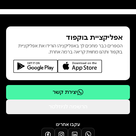
bZRtZ2iIaHFlTnWElGftZIEpMV/view?
usp=sharing
אפליקציית בוקפוד
הספרים כבר מחכים לך באפליקציה! הורידו את אפליקציית
בוקפוד ותהנו מחווית קריאה ברמה אחרת.
יצירת קשר
הרשמה לניוזלטר
עקבו אחרינו