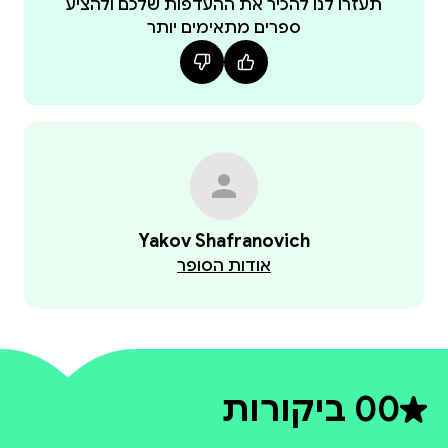
תעזרו לנו להכיר את ההעדפות שלכם ולהציע
ספרים מתאימים יותר
Yakov Shafranovich
אודות הסופר
0
0 ביקורות
דירוג ממוצע 0 מתוך 5