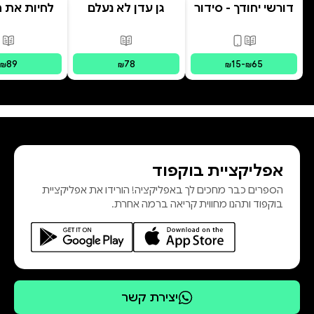
דורשי יחודך - סידור
גן עדן לא נעלם
לחיות את הי
רמב"ם
פורמטים זמינים
:
מודפס, דיגיטלי
פורמטים זמינים
:
מודפס
פור
89
78
15
-
65
₪
₪
₪
₪
אפליקציית בוקפוד
הספרים כבר מחכים לך באפליקציה! הורידו את אפליקציית
בוקפוד ותהנו מחווית קריאה ברמה אחרת.
יצירת קשר