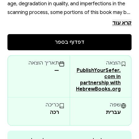
age, degradation in quality, and imperfections in the
scanning process, some portions of this book may be
obscured, damaged or incomplete. Please check the
קרא עוד
book preview (if available) OR the original scan before
placing your order.
דפדוף בספר
הוצאה
תאריך הוצאה
—
PublishYourSefer.
com in
partnership with
HebrewBooks.org
שפה
כריכה
עברית
רכה