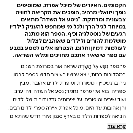
הקסומים. האיורים של מיכל אפרת, שמוסיפים
נופך ויזואלי מרהיב, הופכים את הקריאה לחוויה
צבעונית ומרתקת. "ניסע אל השדה" מתאים
במיוחד לגיל הרך ולכל מי שמחפש להעניק לילדיו
רגעים של נוסטלגיה וכיף. הספר הוא מתנה
מושלמת להורים ולילדים שאוהבים לצלול
לעולמות דמיון וחלום. הצטרפו אלינו למסע בטבע
עם ספר שישאיר אתכם מחויכים ומלאי השראה.
פהספר נִסַּע אֶל הַשָּׂדֶה שראה אור במרוצת השנים
במהדורות רבות, יוצא עכשיו בעיצוב חדש כספר קרטון.
ניה ברגשטיין - משוררת וסופרת ילדים אהובה. מבין
ספריה: בוא אלי פרפר נחמד; נסע אל השדה; ויהי ערב
ועוד שירים וסיפורים. על יצירותיה גדלו דורות של ילדים
והן אהובות עד היום. מיכל אפרת איירה ספרי ילדים רבים.
הביאה לספרות הילדים בארץ סגנון איורי חדש שהתאים
את עצמו לסיפור ולתקופה.
קרא עוד