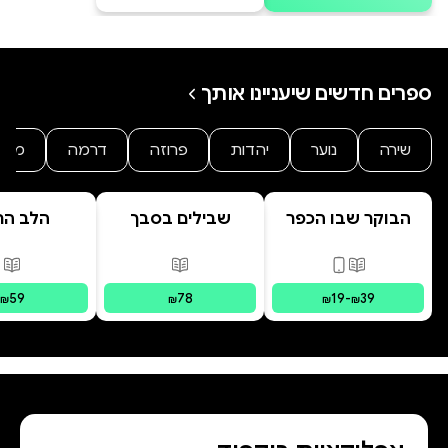
ספרים חדשים שיעניינו אותך
שירה
נוער
יהדות
פרוזה
דרמה
מתח
הבוקר שבו הכפר
שבילים בסבך
הלב הר
התבלבל
פורמטים זמינים
:
מודפס, דיגיטלי
פורמטים זמינים
:
מודפס
פור
59
78
19
-
39
₪
₪
₪
₪