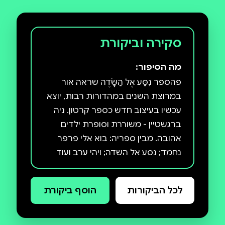
סקירה וביקורת
מה הסיפור:
פהספר נִסַּע אֶל הַשָּׂדֶה שראה אור
במרוצת השנים במהדורות רבות, יוצא
עכשיו בעיצוב חדש כספר קרטון. ניה
ברגשטיין - משוררת וסופרת ילדים
אהובה. מבין ספריה: בוא אלי פרפר
נחמד; נסע אל השדה; ויהי ערב ועוד
שירים וסיפורים. על יצירותיה גדלו
דורות של ילדים והן אהובות עד היום.
לכל הביקורות
הוסף ביקורת
מיכל אפרת איירה ספרי ילדים רבים.
הביאה לספרות הילדים בארץ סגנון
איורי חדש שהתאים את עצמו לסיפור