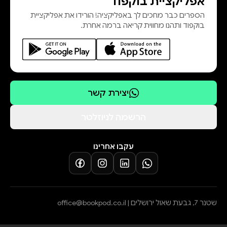
אפליקציית בוקפוד
הספרים כבר מחכים לך באפליקציה! הורידו את אפליקציית
בוקפוד ותהנו מחווית קריאה ברמה אחרת.
יצירת קשר
הרשמה לניוזלטר
עקבו אחרינו
שטנר 7, גבעת שאול ירושלים |
office@bookpod.co.il