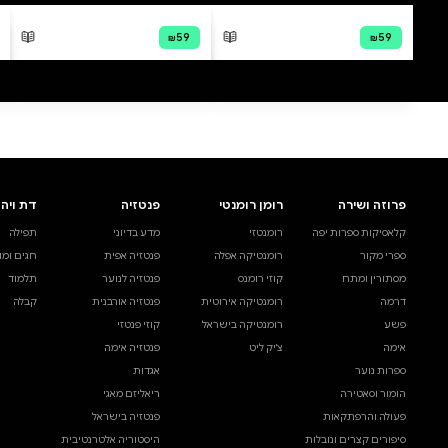
דבי צברי
מודפס
דיגיטלי
קולי
₪46
קנייה מהירה
·
₪46
הוספה לסל
·
₪46
46
₪