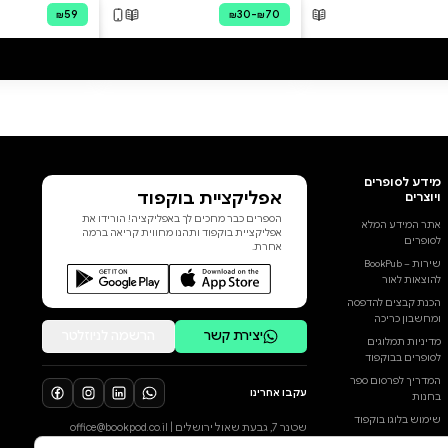
הבטיחו בעלות הברית לרדוף את
הפושעים הנאצים "עד קצה העולם".
אלא שבפועל זה לא ממש קרה.
לצד רבים מתלייניו של היטלר
שנמלטו לאמריקה הדרומית, רבים
יותר נשארו באירופה; ומבין אלה,
רבים מוותיקי הס"ס ושירותי
הביטחון הנאציים לא הניחו בתום
המלחמה את נשקם: הם נעשו
שכירי חרב באירופה ובמזרח
התיכון, ומילאו תפקיד מרכזי
הוסף ביקורת
בשנותיה הראשונות של המלחמה
הקרה. ממסעדות יוקרתיות
לכל הביקורות
בגרמניה, מנמלי מבריחים בבלקן
וממועדונים בדמשק ובקהיר, הם