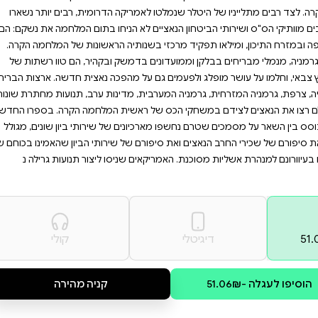
ה את הקשרים הסודיים בין
ול ומזימות בינלאומיות, זהו
 את הסיפור המדהים של אותם
קרוא וגלו את הסיפור
נאצים "עד קצה העולם". אלא
ה הדרומית, רבים יותר נשארו
הניחו בתום המלחמה את נשקם: הם
יה הראשונות של המלחמה הקרה.
ק ובקהיר, הם טוו רשתות של
מהפכה נאצית חדשה. ארצות הברית,
דינות ערב, תנועות מחתרת שונות
שית המלחמה הקרה. בספרו החדש
של שירותי ביון שונים, מגולל