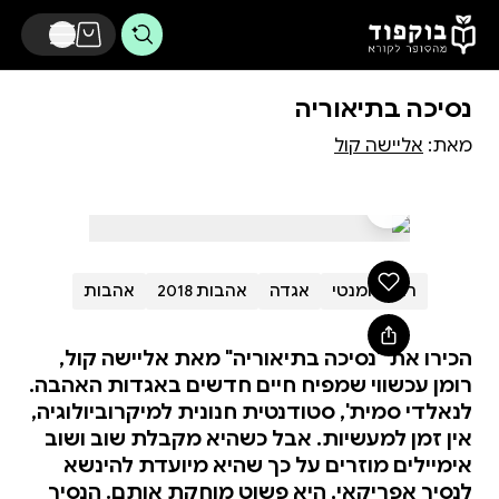
דלג לתוכן הראשי
נסיכה בתיאוריה
מאת:
אליישה קול
רומן רומנטי
אגדה
אהבות 2018
אהבות
הכירו את "נסיכה בתיאוריה" מאת אליישה קול,
רומן עכשווי שמפיח חיים חדשים באגדות האהבה.
לנאלדי סמית', סטודנטית חנונית למיקרוביולוגיה,
אין זמן למעשיות. אבל כשהיא מקבלת שוב ושוב
אימיילים מוזרים על כך שהיא מיועדת להינשא
לנסיך אפריקאי, היא פשוט מוחקת אותם. הנסיך