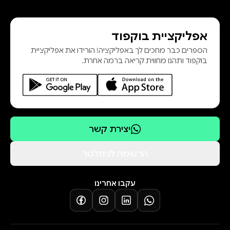
הראשונה שבה ספר מהז'אנר הצליח
להתברג לרשימה." טלי קרופקין, עיתון
אפליקציית בוקפוד
הספרים כבר מחכים לך באפליקציה! הורידו את אפליקציית
בוקפוד ותהנו מחווית קריאה ברמה אחרת.
מחברת עטורת הפרסים, אליישה קול,
מביאה סיפור על סינדרלה עירונית ועל
הנסיך שלה. רומן עכשווי קסום, שמחזיר
יצירת קשר
הרשמה לניוזלטר
עקבו אחרינו
"מבט מענג וסקסי על אהבה בין נסיך
אפריקאי מתוחכם לבין סטודנטית
חנונית למיקרוביולוגיה!” (Stars Review)