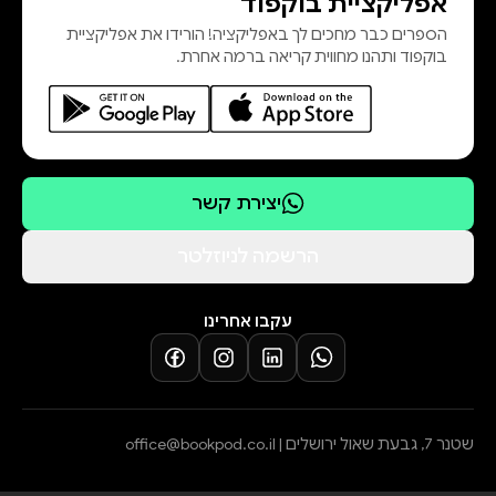
אפליקציית בוקפוד
הספרים כבר מחכים לך באפליקציה! הורידו את אפליקציית
בוקפוד ותהנו מחווית קריאה ברמה אחרת.
יצירת קשר
הרשמה לניוזלטר
עקבו אחרינו
שטנר 7, גבעת שאול ירושלים |
office@bookpod.co.il