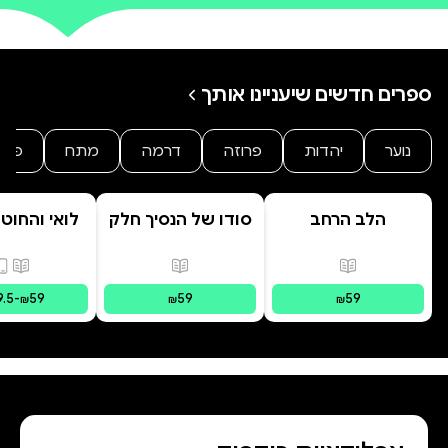
ספרים חדשים שיעניינו אותך
נוער
יהדות
פרוזה
דרמה
מתח
פנט
הלב הרחב
סודו של הנסיך חלק
לואי והחוט
ב' סוד הנסיך
- הרפתקת 
הנסתר
המרחפ
פורמטים זמינים
:
מודפס
פורמטים זמינים
:
מודפס
פורמ
9.5
-
59
59
59
₪
₪
₪