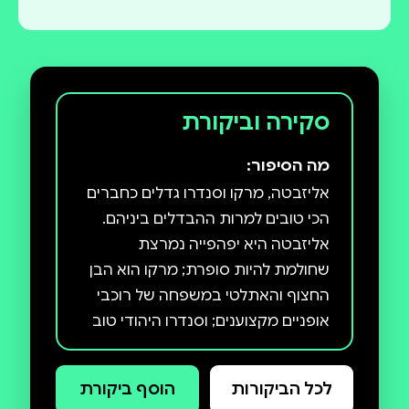
סקירה וביקורת
מה הסיפור:
אליזבטה, מרקו וסנדרו גדלים כחברים
הכי טובים למרות ההבדלים ביניהם.
אליזבטה היא יפהפייה נמרצת
שחולמת להיות סופרת; מרקו הוא הבן
החצוף והאתלטי במשפחה של רוכבי
אופניים מקצוענים; וסנדרו היהודי טוב
הלב הוא גאון במתמטיקה ובנם של
עורך דין ורופאה. אלא שאט־אט נוצר
לכל הביקורות
הוסף ביקורת
משולש אהבה מורכב הרה־גורל. בסתיו