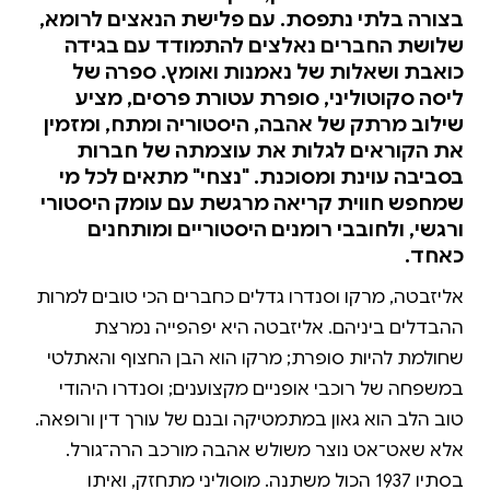
בצורה בלתי נתפסת. עם פלישת הנאצים לרומא,
שלושת החברים נאלצים להתמודד עם בגידה
כואבת ושאלות של נאמנות ואומץ. ספרה של
ליסה סקוטוליני, סופרת עטורת פרסים, מציע
שילוב מרתק של אהבה, היסטוריה ומתח, ומזמין
את הקוראים לגלות את עוצמתה של חברות
בסביבה עוינת ומסוכנת. "נצחי" מתאים לכל מי
שמחפש חווית קריאה מרגשת עם עומק היסטורי
ורגשי, ולחובבי רומנים היסטוריים ומותחנים
כאחד.
אליזבטה, מרקו וסנדרו גדלים כחברים הכי טובים למרות
ההבדלים ביניהם. אליזבטה היא יפהפייה נמרצת
שחולמת להיות סופרת; מרקו הוא הבן החצוף והאתלטי
במשפחה של רוכבי אופניים מקצוענים; וסנדרו היהודי
טוב הלב הוא גאון במתמטיקה ובנם של עורך דין ורופאה.
אלא שאט־אט נוצר משולש אהבה מורכב הרה־גורל.
בסתיו 1937 הכול משתנה. מוסוליני מתחזק, ואיתו