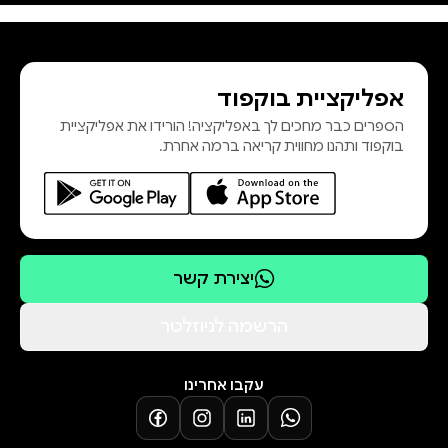
מחמד שהצייתנות מהן והלאה, ולא
היתה רוצה לחיות בשום צורה אחרת.
"רומן היסטורי מרשים גדוש פרטים
אפליקציית בוקפוד
תקופתיים ודמויות מעוררות הזדהות...
הספרים כבר מחכים לך באפליקציה! הורידו את אפליקציית
סקוטוליני טווה את המתח במיומנות."
בוקפוד ותהנו מחווית קריאה ברמה אחרת.
וושינגטון פוסט "תמונה מלאת ניואנסים
של איטליה בימי מלחמת העול
יצירת קשר
הרשמה לניוזלטר
עקבו אחרינו