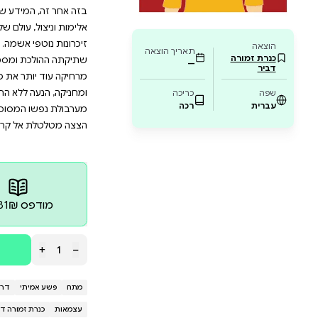
ורכבות ומרחיק את הפתרון. "נקודת עיוורון" הוא 
רח, המציע מבט מרתק ומטלטל על גבריות במצוק
 מחשבה שיגרום לכם לשקוע בעולמו הסוער של הג
 יודע לשוחח עם המתים. הוא מקשיב למה ששרידיהם יכולים
ע קצם. גם בחקירה הזאת הוא מנסה להאזין בכל כוחו, לפ
 שנמצא במדבר, באזור נאות חובב. אך שאון הראיות ההולכ
מידע שנצבר – מאיים להטביע את קולו הפנימי של יאיר. הו
, עולם של גברים שלוקחים מכל הבא ליד ונשים שהופכות ל
י אשמה. כל אלו תוססים ומחמיצים בקרביו, לצד כישלונו ל
 ומסמיכה של אשתו, והפער ההולך וגדל בינו ובין בנו ה
ר את פתרונה, הולך האופק וחומק מאחיזתו של יאיר. נקודת 
 ללא הרף בין הפיוטי לטכני, גורפת את הקורא בזרם תוד
המסוכסכת של הגיבור. הרומן החדש של יובל ירח הוא ספ
אל קריסתה של גבריות שתוקה ומנוכרת, הטומנת בחובה 