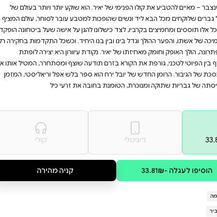
רומן בלשי אפל וריאליסטי
ה. אם אתם מחפשים ספר
יבור, זהו הספר עבורכם.
 לספר לו על קורות חייהם, מנסה
ענח את החידה שאופפת את זהותו
ות ונערמות, החשודים המנופּים
א שוקע יותר ויותר בעולם של
מטבע עובר לסוחר, עולם המציף בו
הגן על אישה שעל ביטחונה הופקד,
יחיד. וכשכל התקדמות בחקירה רק
עיוורון היא יצירה לופתת
עה שוצף ומסתחרר, המטיל אותו אל
ר בלש אפל וריאליסטי, המזמן
את זרעי כיל