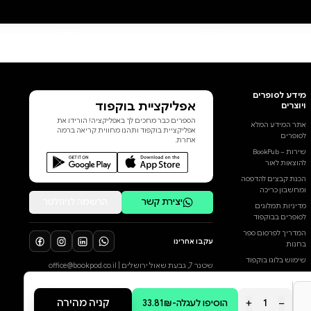
קורות חייהם, מנסה להבין איך הגיע
קצם. גם בחקירה הזאת הוא מנסה
להאזין בכל כוחו, לפענח את החידה
שאופפת את זהותו וגורלו של שלד
שנמצא במדבר, באזור נאות חובב.
אך שאון הראיות ההולכות ונערמות,
החשודים המנופּים בזה אחר זה,
המידע שנצבר – מאיים להטביע
את קולו הפנימי של יאיר. הוא שוקע
הוסף ביקורת
יותר ויותר בעולם של אלימות וניצול,
עולם של גברים שלוקחים מכל הבא
לכל הביקורות
ליד ונשים שהופכות למטבע עובר
לסוחר, עולם המציף בו זיכרונות
נוטפי אשמה. כל אלו תוססים
ומחמיצים בקרביו, לצד כישלונו