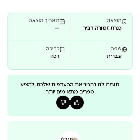
בחטיבה 500. אחרי המלחמה היה למפקד חטיבת טנקים,
סגן מפקד גייסות השריון ורמ״ט פיקוד מרכז, במלחמת
הוצאה
תאריך הוצאה
שלום הגליל שימש כסגן מפקד גיס 479.על לחימתו
כנרת זמורה דביר
—
העיקשת במלחמת יוה״כ מקרבות הבלימה ועד לקרב
הנוראי בעיר סואץ עוטר בעיטור העוז. הספר מתעד את
לחימת גדוד הטנקים 433 עליו פיקד נחום מתחילת
שפה
כריכה
הלחימה ועד לקרב האחרון בה, מביא ממקור ראשון את
עברית
רכה
חווית המפקד שנקלע למצבים ודילמות בלתי
אנושיים.הגדוד ספק 138 נפגעים, 34 הרוגים, כל שדרת
הפיקוד נפגעה, 2 סמגד״ים נפצעו, 16 מפקדי פלוגות
תעזרו לנו להכיר את ההעדפות שלכם ולהציע
התחלפו, מתוכם 12 נפגעו, אך דבר לא עצר את נחישות
ספרים מתאימים יותר
הגדוד להמשיך ולהילחם עד לקרב האחרון והנוראי ביותר
במלחמת יוה״כ, הקרב על העיר סואץ. למרות המכה
האנושה שפגעה במחצית מלוחמי הגדוד, המשיכו