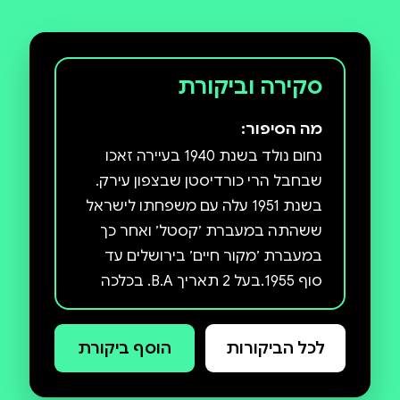
סקירה וביקורת
מה הסיפור:
נחום נולד בשנת 1940 בעיירה זאכו
שבחבל הרי כורדיסטן שבצפון עירק.
בשנת 1951 עלה עם משפחתו לישראל
ששהתה במעברת ׳קסטל׳ ואחר כך
במעברת ׳מקור חיים׳ בירושלים עד
סוף 1955.בעל 2 תאריך B.A. בכלכה
ובמדעי המדינה באוניברסיטה
העברית בירושלים ובעל 2 תאריך M.A.
לכל הביקורות
הוסף ביקורת
במדעי החברה ובמדע ואומנות הצבא
בארה״ב. במלחת ששת הימים פיקד