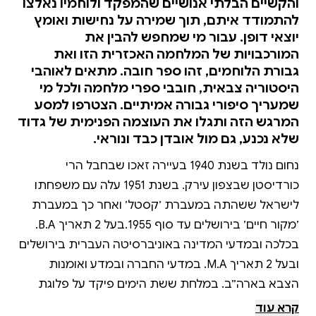
והקשיים הבלתי אנושיים שהמפקד ולוחמיו נאלצו
להתמודד איתם, תוך שמירה על נחישות ואומץ
יוצאי דופן. עבור מי שמחפש להבין את
המורכבויות של המלחמה האכזרית הזו ואת
גבורת הלוחמים, זהו ספר חובה. מתאים לאוהבי
היסטוריה צבאית, חובבי ספרי מלחמה ולכל מי
שמעריך סיפורי גבורה אמיתיים. הצטרפו למסע
המרגש הזה ותגלו את העוצמה הפנימית של גדוד
שלא נכנע, גם מול אובדן כבד ונוראי.
נחום נולד בשנת 1940 בעיירה זאכו שבחבל הרי
כורדיסטן שבצפון עירק. בשנת 1951 עלה עם משפחתו
לישראל ששהתה במעברת ׳קסטל׳ ואחר כך במעברת
׳מקור חיים׳ בירושלים עד סוף 1955.בעל 2 תאריך B.A.
בכלכה ובמדעי המדינה באוניברסיטה העברית בירושלים
ובעל 2 תאריך M.A. במדעי החברה ובמדע ואומנות
הצבא בארה״ב. במלחת ששת הימים פיקד על פלוגת
טנקים בחטיבה 7 ובמלחמת יוה״כ על גדוד טנקים 433
קרא עוד