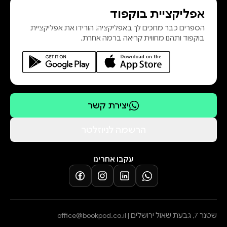
אפליקציית בוקפוד
הספרים כבר מחכים לך באפליקציה! הורידו את אפליקציית
בוקפוד ותהנו מחווית קריאה ברמה אחרת.
יצירת קשר
הרשמה לניוזלטר
עקבו אחרינו
שטנר 7, גבעת שאול ירושלים |
office@bookpod.co.il