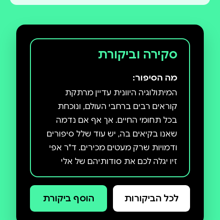
סקירה וביקורת
מה הסיפור:
המיתולוגיה היוונית עדיין מרתקת
קוראים רבים ברחבי העולם, ונוכחת
בכל תחומי החיים. אך אף אם נדמה
שאנו בקיאים בה, יש עוד שלל סיפורים
ודמויות שרק מעטים מכירים. ד"ר אפי
זיו יגלה לכם את סודותיהם של אלי
האולימפוס. ספרו מתחקה אחר פולחני
האלים ומקורם, מספר את
לכל הביקורות
הוסף ביקורת
הרפתקאותיהם ומציג את היחסים
ביניהם, ואת אלה שבינם לבין דמויות