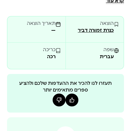
קרא עוד
מקיף וממצה על כל אחד מהאלים. אין עוד צורך לחפש
בנפרד ולדלות את הסיפורים, התפקידים והתכונות של
הוצאה
תאריך הוצאה
כל אל מספרים וממקורות שונים – כולם מרוכזים בצורה
כנרת זמורה דביר
—
מסודרת ונוחה. וגם: תמצאו בו מאות יצירות אמנות
מרהיבות שנוצרו בהשראת המיתולוגיה. בספר מפורטים
הכללים הפשוטים שעל פיהם תוכלו לזהות את הדמויות
שפה
כריכה
ואת הסיפור המיתולוגי עצמו בתוך היצירה. ספר זה הוא
עברית
רכה
השלישי מאת ד"ר אפי זיו, מרצה וסופר, העוסק שנים
רבות בהוראה וכתיבה של תולדות האמנות והמיתולוגיה
היוונית. קדמו לו: מיתולוגיה עכשיו, לקסיקון מונחים
תעזרו לנו להכיר את ההעדפות שלכם ולהציע
שמקורם במיתולוגיה, ומשחקי האלים, סקירת המשחקים
ספרים מתאימים יותר
האולימפיים ביוון בראי האמנות, שניהם בהוצאת דניאלה
די-נור. לד"ר זיו תואר ראשון ביחסים בינלאומיי