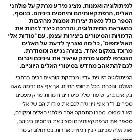
למיתולוגיה ואמנות, מציג מידע מרתק על פולחני
האלים, הרפתקאותיהם והיחסים ביניהם. בנוסף,
הספר כולל מאות יצירות אמנות מרהיבות
בהשראת המיתולוגיה, והדרכה כיצד לזהות את
הדמויות והסיפורים ביצירות עצמן. עם "סודות אלי
האולימפוס", כל מה שצריך לדעת על האלים
מרוכז במקום אחד, בצורה נגישה ומסודרת.
הצטרפו למסע מרתק שיאיר את עיניכם ויגרום
לכם להתאהב מחדש בסיפורי האלים היווניים.
המיתולוגיה היוונית עדיין מרתקת קוראים רבים ברחבי
העולם, ונוכחת בכל תחומי החיים. אך אף אם נדמה שאנו
בקיאים בה, יש עוד שלל סיפורים ודמויות שרק מעטים
מכירים. ד"ר אפי זיו יגלה לכם את סודותיהם של אלי
האולימפוס. ספרו מתחקה אחר פולחני האלים ומקורם,
מספר את הרפתקאותיהם ומציג את היחסים ביניהם,
ואת אלה שבינם לבין דמויות אחרות במיתולוגיה. מה
חדש ושונה ב"סודות אלי האולימפוס"? תמצאו בו מידע