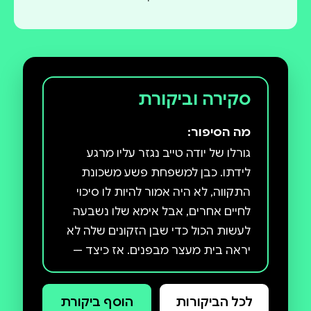
סקירה וביקורת
מה הסיפור:
גורלו של יודה טייב נגזר עליו מרגע
לידתו. כבן למשפחת פשע משכונת
התקווה, לא היה אמור להיות לו סיכוי
לחיים אחרים, אבל אימא שלו נשבעה
לעשות הכול כדי שבן הזקונים שלה לא
יראה בית מעצר מבפנים. אז כיצד —
אחרי שהפך לתלמיד מצטיין, למפקד
אהוב ולאיש חינוך נערץ — הוא מוצא
לכל הביקורות
הוסף ביקורת
עצמו מובל באזיקים, הרחק מכל מה