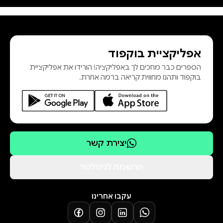
לשחרר את הדמויות והקוראים כאחד
מבית האסורים והאיסורים שנבנה
מלבני העבר ולפתוח במפתח הלב את
אפליקציית בוקפוד
דלתו של שער הרחמים. סולם גנבים
הספרים כבר מחכים לך באפליקציה! הורידו את אפליקציית
הוא הרומן השלישי של ליאור אנגלמן.
בוקפוד ותהנו מחווית קריאה ברמה אחרת.
קדמו לו רבי־המכר קשורה בנפשו
(2018), לא מפסיקים אהב
יצירת קשר
הרשמה לניוזלטר
עקבו אחרינו