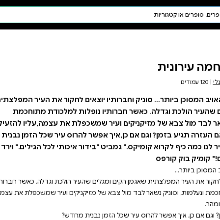
חיפוש AI
דת ויהדות
תפילה
חגים ומועדים
תלמוד
קבלה
... סוניק וחברותיו יוצאים לחקור את העיר המפלצתית
פלות למלכודת מתוחכמת
כפלת את עצמה,עליו להזעיק
 אפשר להרוס עיר שכל הזמן נבנית
יק מזכיר לנו כמה כיף לקרוא קומיקס." גמביט "בידור איכותי לכל הגילים." וירד