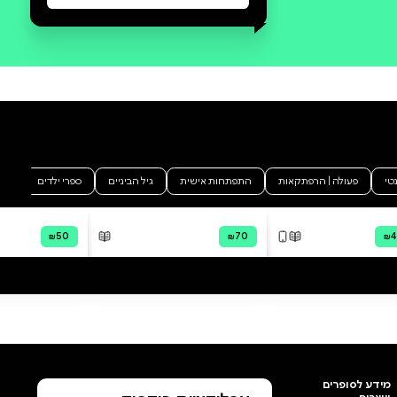
סקירה וביקורת
מה הסיפור:
לפעמים הנוף הוא האויב המסוכן
ביותר... סוניק וחברותיו יוצאים
לחקור את העיר המפלצתית שאגמן
הקים ומגלים שהעיר הולכת וגדלה.
כאשר חברותיו נופלות למלכודת
מתוחכמת ונעלמות, וסוניק נשאר
לבד מול צבא של מזיקניקים ועיר
שמשכפלת את עצמה, עליו להזעיק
תגבורת - ומהר. האם העזרה תגיע
בזמן? וגם אם כן, איך אפשר להרוס