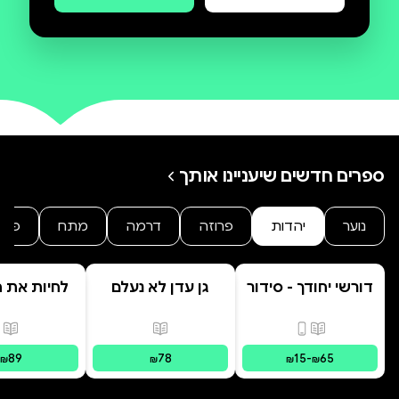
ספרים חדשים שיעניינו אותך
נוער
יהדות
פרוזה
דרמה
מתח
פנט
דורשי יחודך - סידור
גן עדן לא נעלם
לחיות את הי
רמב"ם
פורמטים זמינים
:
מודפס, דיגיטלי
פורמטים זמינים
:
מודפס
פור
89
78
15
-
65
₪
₪
₪
₪