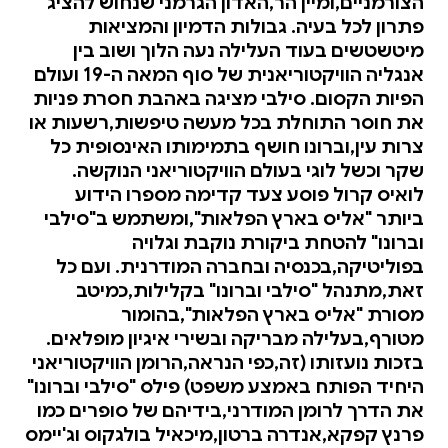
הצורמניים,ומיין הר,האדון הגרמני שנחוש להציג
פתרון לכל בעיה. גבולות הדמיון והמציאות
מיטשטשים בעוד העלילה נעה הלוך ושוב בין
אנגליה הוויקטוריאנית של סוף המאה ה-19 ועולם
הפיות הקסום. סילבי מציגה באהבת חסרת פניות
את חוסר התוחלת בכל מעשה טיפשות,רשעות או
צרות עין,וברונו חושף בתמימותו האינסופית כל
שקר וכשל לוגי בעולם הוויקטוריאני הנוקשה.
לואיס קרול פוסע צעד קדימה מספרו הידוע
ביותר "אליס בארץ הפלאות",ומשתמש ב"סילבי
וברונו" להטחת ביקורת נוקבת וגלויה
בפוליטיקה,בכנסיה ובחברה המודרנית. ועם כל
זאת,מתנהל "סילבי וברונו" בקלילות,כמיטב
מסורת "אליס בארץ הפלאות",בהומור
מטורף,בעלילה מבריקה ובשירי איגיון מופלאים.
בזכות נועזותו (זה,כפי הנראה,הרומן הוויקטוריאני
היחיד הפותח באמצע משפט) פילס "סילבי וברונו"
את הדרך לרומן המודרני,בידיהם של סופרים כמו
פרנץ קפקא,אנדרה ברטון,מיכאיל בולגקוס וג'יימס