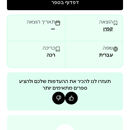
דפדוף בספר
ועולם הפיות הקסום. סילבי מציגה באהבת חסרת פניות
את חוסר התוחלת בכל מעשה טיפשות, רשעות או צרות
הוצאה
תאריך הוצאה
עין, וברונו חושף בתמימותו האינסופית כל שקר וכשל לוגי
קמין
—
לואיס קרול פוסע צעד קדימה מספרו הידוע ביותר "אליס
בארץ הפלאות", ומשתמש ב"סילבי וברונו" להטחת
שפה
כריכה
עברית
רכה
ביקורת נוקבת וגלויה בפוליטיקה, בכנסיה ובחברה
ועם כל זאת, מתנהל "סילבי וברונו" בקלילות, כמיטב
מסורת "אליס בארץ הפלאות", בהומור מטורף, בעלילה
תעזרו לנו להכיר את ההעדפות שלכם ולהציע
ספרים מתאימים יותר
בזכות נועזותו (זה, כפי הנראה, הרומן הוויקטוריאני היחיד
הפותח באמצע משפט) פילס "סילבי וברונו" את הדרך
לרומן המודרני, בידיהם של סופרים כמו פרנץ קפקא,
אנדרה ברטון, מיכאיל בולגקוס וג'יימס ג'ויס – שהכיר את