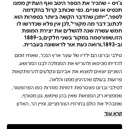
ג'ויס – שהכיר את הספר היטב ואף העתיק ממנו
תכסיס או שניים. כפי שכותב קרול בהקדמה
לספר,"ייתכן שהדבר הקשה ביותר בספרות הוא
לכתוב דבר מה מקורי",לכן אין פלא שנדרשו לו
חמש עשרה שנה להשלים את יצירת המופת
הזו,שפורסמה במקור בשני חלקים,ב-1889
וב-1893,ורואה כעת אור לראשונה בעברית.
סילבי וברונו הם ילדיו של עוצר ארץ הנכר, שאחיו זומם
להדיחו מכיסאו ולהוריש את הממלכה לבנו המרושע.
השניים יוצאים למצוא את אביהם ונקלעים להרפתקאות
לסילבי וברונו מצטרפות דמויות מוזרות כמו הפרופסור,
שממציא רק המצאות שאין בהן שימוש, גנן מטורף,
שמבהיל את כולם בחרוזיו הצורמניים, ומיין הר, האדון
קרא עוד
גבולות הדמיון והמציאות מיטשטשים בעוד העלילה נעה
הלוך ושוב בין אנגליה הוויקטוריאנית של סוף המאה ה-19