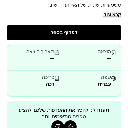
קרא עוד
"חיפזון מצרים" – מתמקד בעימות המתמשך בין משה
ואהרן ובין פרעה, בוויכוח העיקש סביב שאלת ההכרה בה'.
דפדוף בספר
הוצאה
תאריך הוצאה
"חיפזון ישראל" – עוסק ביצירתו של עם ישראל והופעתו
—
—
על במת ההיסטוריה. את הסיפור הזה מציגה ההגדה של
שפה
כריכה
עברית
רכה
"חיפזון השכינה" – מספר על רגע המפגש המיוחד שבין
ישראל והקב"ה באותו לילה מופלא. את הרגע הזה
מתארת מגילת שיר השירים.
תעזרו לנו להכיר את ההעדפות שלכם ולהציע
ספרים מתאימים יותר