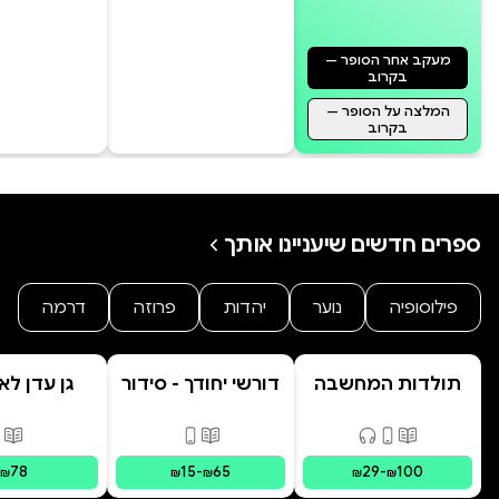
באותו לילה מופלא. את הרגע הזה
מתארת מגילת שיר השירים.
מעקב אחר הסופר —
בקרוב
המלצה על הסופר —
בקרוב
ספרים חדשים שיעניינו אותך
פילוסופיה
נוער
יהדות
פרוזה
דרמה
תולדות המחשבה
דורשי יחודך - סידור
גן עדן לא
האנושית
רמב"ם
פורמטים זמינים
:
מודפס, דיגיטלי, קולי
פורמטים זמינים
:
מודפס, דיגי
פור
78
15
-
65
29
-
100
₪
₪
₪
₪
₪