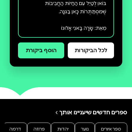
לכל הביקורות
הוסף ביקורת
אֶצְלֵנוִ בַּחַוִָה, אֶצְלֵנוִ בַּגִּנָּה
ספרים חדשים שיעניינו אותך
ספר איורים
נוער
יהדות
פרוזה
דרמה