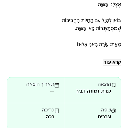
קרא עוד
אֶצְלֵנוִ בַּחַוִָה, אֶצְלֵנוִ בַּגִּנָּה
הוצאה
תאריך הוצאה
כנרת זמורה דביר
—
שפה
כריכה
עברית
רכה