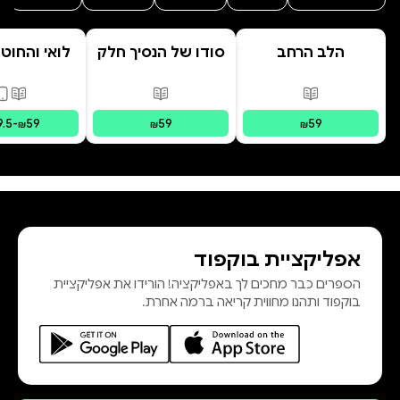
הלב הרחב
סודו של הנסיך חלק
לואי והחוט
ב' סוד הנסיך
- הרפתקת 
הנסתר
המרחפ
פורמטים זמינים
:
מודפס
פורמטים זמינים
:
מודפס
פורמ
9.5
-
59
59
59
₪
₪
₪
אפליקציית בוקפוד
הספרים כבר מחכים לך באפליקציה! הורידו את אפליקציית
בוקפוד ותהנו מחווית קריאה ברמה אחרת.