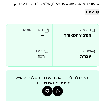
סיפורי האהבה שבספר אין ''הֶפִּי־אנד'' הוליוודי, רחוק
מזה, ישנם החיים עצמם, מחוספסים וסדוקים, בוערים
קרא עוד
ואפורים, עגומים ומלאי נדיבות. המסַפר כאן הוא מעין
אקס מיתולוגי של המספר העממי היהודי. כמוהו הוא מכיר
הוצאה
תאריך הוצאה
מקרוב את הדמויות, מרכל
הקיבוץ המאוחד
—
שפה
כריכה
עברית
רכה
תעזרו לנו להכיר את ההעדפות שלכם ולהציע
ספרים מתאימים יותר