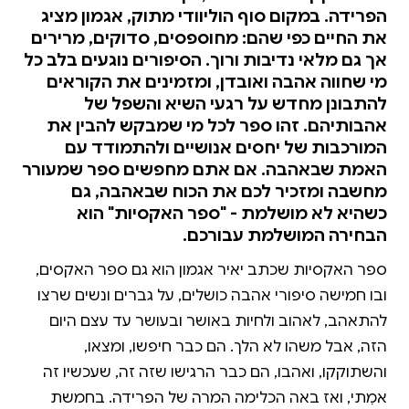
הפרידה. במקום סוף הוליוודי מתוק, אגמון מציג
את החיים כפי שהם: מחוספסים, סדוקים, מרירים
אך גם מלאי נדיבות ורוך. הסיפורים נוגעים בלב כל
מי שחווה אהבה ואובדן, ומזמינים את הקוראים
להתבונן מחדש על רגעי השיא והשפל של
אהבותיהם. זהו ספר לכל מי שמבקש להבין את
המורכבות של יחסים אנושיים ולהתמודד עם
האמת שבאהבה. אם אתם מחפשים ספר שמעורר
מחשבה ומזכיר לכם את הכוח שבאהבה, גם
כשהיא לא מושלמת - "ספר האקסיות" הוא
הבחירה המושלמת עבורכם.
ספר האקסיות שכתב יאיר אגמון הוא גם ספר האקסים,
ובו חמישה סיפורי אהבה כושלים, על גברים ונשים שרצו
להתאהב, לאהוב ולחיות באושר ובעושר עד עצם היום
הזה, אבל משהו לא הלך. הם כבר חיפשו, ומצאו,
והשתוקקו, ואהבו, הם כבר הרגישו שזה זה, שעכשיו זה
אמִתי, ואז באה הכלימה המרה של הפרידה. בחמשת