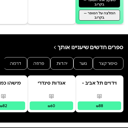
בקרוב
המלצה על הסופר —
בקרוב
ספרים חדשים שיעניינו אותך
סיפור קצר
נוער
יהדות
פרוזה
דרמה
וידויים תל אביב -
אגדות סינדרי
מישהו כמו
TLV Confessions
בראשית
פורמטים זמינים
:
מודפס
פורמטים זמינים
:
מודפס
פור
82
60
88
₪
₪
₪