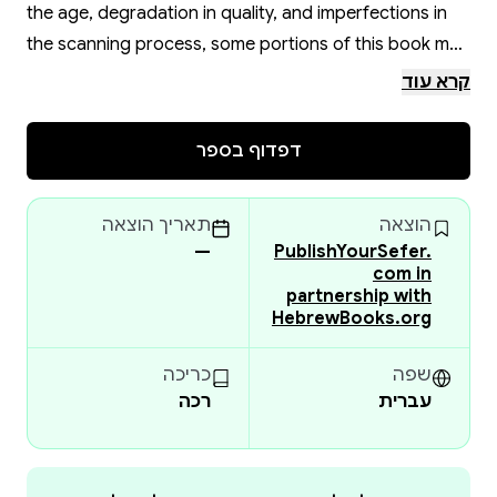
the age, degradation in quality, and imperfections in
the scanning process, some portions of this book may
be obscured, damaged or incomplete. Please check
קרא עוד
the book preview (if available) OR the original scan
before placing your order.
דפדוף בספר
הוצאה
תאריך הוצאה
—
PublishYourSefer.
com in
partnership with
HebrewBooks.org
שפה
כריכה
עברית
רכה