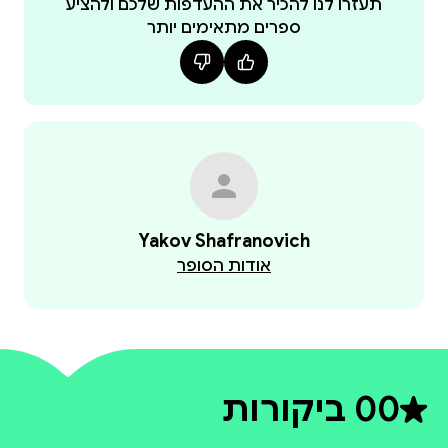
תעזרו לנו להכיר את ההעדפות שלכם ולהציע
ספרים מתאימים יותר
Yakov Shafranovich
אודות הסופר
0
0 ביקורות
דירוג ממוצע 0 מתוך 5