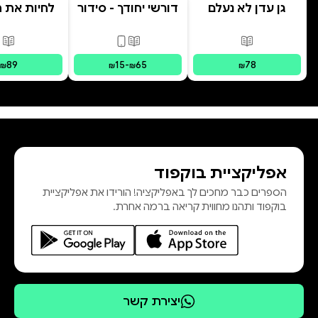
גן עדן לא נעלם
דורשי יחודך - סידור
לחיות את הי
רמב"ם
פורמטים זמינים
:
מודפס
פורמטים זמינים
:
מודפס, דיגי
פור
89
15
-
65
78
₪
₪
₪
₪
אפליקציית בוקפוד
הספרים כבר מחכים לך באפליקציה! הורידו את אפליקציית
בוקפוד ותהנו מחווית קריאה ברמה אחרת.
יצירת קשר