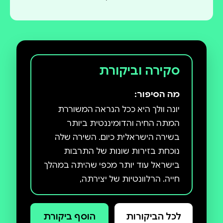
סקירה וביקורת
מה הסיפור:
יונה וולך היא ככל הנראה המשוררת
המתה החיה והדומיננטית ביותר
בשירה הישראלית כיום. השירה שלה
נוכחת בזירות שונות של התרבות
בישראל עוד יותר מכפי שהיתה במהלך
חייה. הרלוונטיות של יצירתה,
וההזדקקות למילותיה, לאבחנותיה
ולרגישויותיה ,אף מתגברות בשני
לכל הביקורות
הוסף ביקורת
העשורים האחרונים ומַפרות את