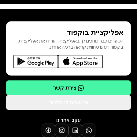
ובכתבי עת, מראשית דרכה של וולך
ועד מותה. מקום נרחב מוקדש גם
לרשימות, מסות ומאמרים שנכתבו
אפליקציית בוקפוד
משנת מותה ואילך, ובהם כמה מן
הספרים כבר מחכים לך באפליקציה! הורידו את אפליקציית
החיבורים הבולטים ביותר שנכתבו
בוקפוד ותהנו מחווית קריאה ברמה אחרת.
עליה. לצד מבחר מן המקורות הקיימים,
כולל הקובץ גם קריאות קרובות בשיריה
ורשימות ומאמרי
יצירת קשר
הרשמה לניוזלטר
עקבו אחרינו