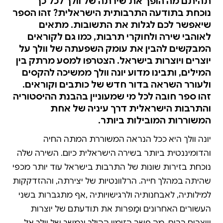
תהיתם מה הופך את שירתה של וולך לכל כך
נוכחת בתודעה התרבותית הישראלית? זהו הספר
שיאפשר לכם לגלות את התשובות. מתאים
לאוהבי שירה ולחוקרי תרבות, כמו גם לקוראים
המבקשים להבין את עומק השפעתה של וולך על
יוצרים ויוצרות בישראל. הצטרפו למסע מרתק בין
המילים, ותבינו מדוע יונה וולך ממשיכה להקסים
ולעורר השראה בדור חדש של כותבים וקוראים.
זהו ספר חובה לכל מי שמעוניין בהבנת ההיסטוריה
והתרבות הישראלית דרך עיניה של אחת
המשוררות המובילות ביותר.
יונה וולך היא ככל הנראה המשוררת המתה החיה
והדומיננטית ביותר בשירה הישראלית כיום. השירה שלה
נוכחת בזירות שונות של התרבות בישראל עוד יותר מכפי
שהיתה במהלך חייה. הרלוונטיות של יצירתה, וההזדקקות
למילותיה, לאבחנותיה ולרגישויותיה ,אף מתגברות בשני
העשורים האחרונים ומַפרות את תודעתם של יוצרות