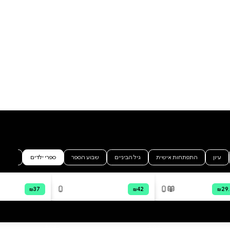
ספרים שכתבה המחברת, על
ילדה בשם לינה וחבריה המיוחדים.
בסיפור הזה לינה מופיעה לראשונה
על הדפים, ולצידה חתול טוב ונאמן
בשם ביסקויט, שהופך לחברה
הראשון האמיתי ולמגן המסור שלה.
הספר מגיע בפורמט גדול 8.5×11
אינץ' (21.59×27.94 ס"מ), מה
שהופך את האיורים לגדולים,
הוסף ביקורת
ברורים ונוחים לצביעה אפילו
לילדים הקטנים ביותר. כל עמוד
לכל הביקורות
הוא ציור עלילתי שניתן להחיות
באמצעות צבעים, עפרונות או
טושים, ולהפוך את הקריאה
והצביעה לחוויה יצירתית משותפת