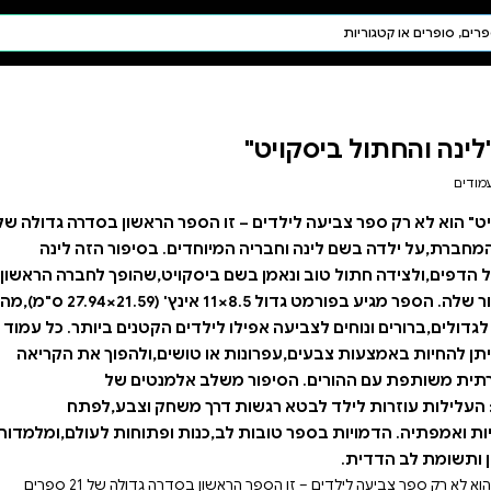
חיפוש AI
דת ויהדות
תפילה
חגים ומועדים
תלמוד
קבלה
ספר הראשון בסדרה גדולה של
ים. בסיפור הזה לינה
קויט,שהופך לחברה הראשון
האמיתי ולמגן המסור שלה. הספר מגיע בפורמט גדול 8.5×11 אינץ' (21.59×27.94 ס"מ),מה
ים הקטנים ביותר. כל עמוד