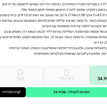
טושים,ולהפוך את הקריאה
 אלמנטים של
 משחק וצבע,לפתח
ות ופתוחות לעולם,ומלמדות
לינה והחתול ביסקויט" הוא לא רק ספר צביעה לילדים – זו הספר הראשון בסדרה גדולה של 21 ספרים
ה מופיעה לראשונה על הדפים,
(21.59×27.94 ס"מ), מה שהופך את האיורים לגדולים, ברורים ונוחים
החיות באמצעות צבעים, עפרונות או
לבטא רגשות דרך משחק וצבע,
ופתוחות לעולם, ומלמדות להעריך