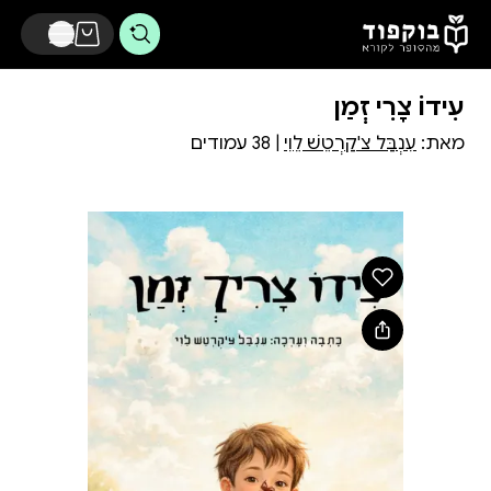
דלג לתוכן הראשי
עִידוֹ צָרִיךְ זְמַן
מאת:
עִנְבַּל צ'קַרְטֵשׁ לֵוִי
| 38 עמודים