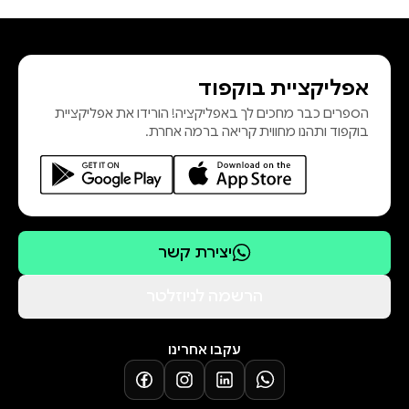
בדנדונקר, המנהיג האכזרי שלהם
ששולט מהצללים. ריצ'ר טוב בלמצוא
אנשים שלא רוצים להימצא, אך אט־אט
אפליקציית בוקפוד
מתחוור לו שזו אולי המשימה המסוכנת
הספרים כבר מחכים לך באפליקציה! הורידו את אפליקציית
ביותר שלקח על עצמו מעולם. כישלון
בוקפוד ותהנו מחווית קריאה ברמה אחרת.
הוא לא אופציה, כי במשחק מסוג זה,
למפסיד עדיף למות. לי צ'יילד (שם
העט של ג'ים גרנט) הוא מסופרי המתח
המובילים בעולם. מדי תשע שניות
נמכר בעולם אחד מספריו מעלילות ג'ק
יצירת קשר
ריצ'ר, שמככבים דרך קבע בצמרת
רשימות רבי־המכר. עד כה נמכרו יותר
הרשמה לניוזלטר
ממאה מיליון עותקים שלהם, ואחדים
מהם הופקו לסרטים שוברי קופות
עקבו אחרינו
ולסדרות טלוויזיה. אנדרו צ'יילד, אחיו
הצעיר של לי צ'יילד, הוא מחברם של