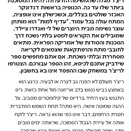
ריצ'ר מגלה שהמשימה הזו עלולה להיות המסוכנת
ביותר שלו עד כה. הכנופיה בראשות דנדונקר
האכזר שולטים בצללים, וכשכישלון אינו אופציה,
המתח עולה בכל עמוד. "עדיף למות" הוא מותחן
עוצר נשימה מבית היוצרים של לי ואנדרו ציילד,
שמובילים את הקוראים למסע בלתי נשכח דרך
הסכנות והסודות של אמריקה הפראית. מתאים
לחובבי מתח והרפתקאות שצמאים לקריאה
מסחררת ובלתי נשכחת. אם אתם מחפשים ספר
שידביק אתכם לכיסא, זהו הספר עבורכם. הצטרפו
לריצ'ר במשחק שבו ההפסד אינו בא בחשבון.
ריצ'ר מעולם לא הפנה גב לצרה או לבעיה. כרגע הוא
באמצע כביש נטוש בלב אריזונה מול אחת כזאת: ג'יפ
התנגש בעץ היחיד ברדיוס של קילומטרים מסביב. על
ההגה שמוטה אישה. היא מתה? תחת השמש המדברית
חסרת הרחמים, דבר אינו כפי שהוא נראה. ריצ'ר לוקח
אותה אל עיירת הגבול הסמוכה, שראתה ימים טובים
יותר. שמה מיכאלה פנטון, והיא יוצאת צבא שהפכה