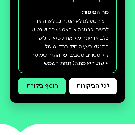
מה הסיפור:
ריצ'ר מעולם לא הפנה גב לצרה או
לבעיה. כרגע הוא באמצע כביש נטוש
בלב אריזונה מול אחת כזאת: ג'יפ
התנגש בעץ היחיד ברדיוס של
קילומטרים מסביב. על ההגה שמוטה
אישה. היא מתה? תחת השמש
המדברית חסרת הרחמים, דבר אינו
כפי שהוא נראה. ריצ'ר לוקח אותה אל
לכל הביקורות
הוסף ביקורת
עיירת הגבול הסמוכה, שראתה ימים
טובים יותר. שמה מיכאלה פנטון, והיא
יוצאת צבא שהפכה לסוכנת אף־בי־איי,
ומנסה למצוא את אחיה התאום. האח
הסתבך אולי עם החבורה הלא נכונה.
רובם מעדיפים למות מאשר לבגוד