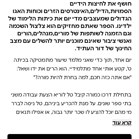
חושף את לחיצות הידיים
הסמויות,הדילים,האינטרסים הזרים וכוחות האגו
הגדולים שמעצבים מדי יום את כיתות הלימוד של
ילדינו. הספר שאתם מחזיקים הוא צלצול השכמה
וגם הזמנה לשותפות של מורים,מנהלים,הורים
ואנשי ציבור שאינם מוכנים יותר להשלים עם מצב
החינוך של דור העתיד.
יום אחד, תוך כדי שאני מלמד שיעור מתמטיקה בכיתה
ט', קטע אותי אחד מתלמידיי. הוא הרים את ידו ושאל:
בתחילת דרכו כמורה קיבל טל לוריא הצעת עבודה משני
בתי ספר שונים. על מנת להכריע ביניהם, טל ניסה לברר
מי מהם יוכל להציע לו שכר יותר גבוה, או אפילו תנאים
יותר טובים, וגילה שאף אחד מהם לא יכול להציע לו דבר.
קרא עוד
כך הבין לראשונה שהמנהלים הם רק ברגים בתוך מערכת
מבוצרת היטב אשר מתגמלת את עובדיה לפי וותק ולא