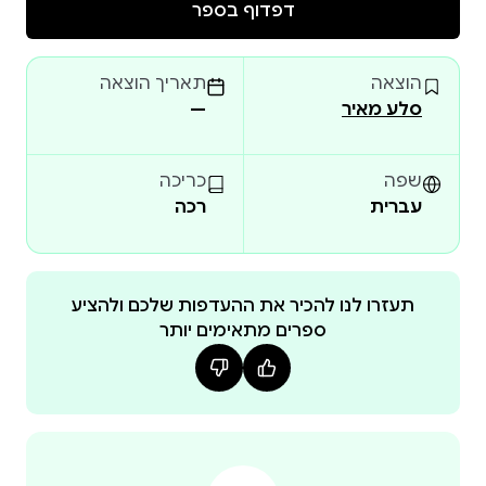
דפדוף בספר
לפי איכות – מערכת שיש בה יותר מדי ריכוזיות, פחות
מדי שותפות, ושאין לה סיכוי להשאיר אצלה מורים חזקים
הוצאה
תאריך הוצאה
שהחליטו לעזוב. יותר מכל, הוא הבין שזוהי מערכת שאין
סלע מאיר
—
בה חירות לאיש: למנהלים בשטח, למורים בכיתה, להורים
ולקהילות שרוצים את הטוב ביותר עבור ילדיהם,
ולתלמידים שנאלצים להיענות לתכתיביה של מערכת
שפה
כריכה
עברית
רכה
עד הילדים פורש את תהליך ההתפכחות של מורה חדור
שליחות, כשנחשף בגובה העיניים לבעיותיה הגדולות של
תעזרו לנו להכיר את ההעדפות שלכם ולהציע
ספרים מתאימים יותר
מערכת החינוך הישראלית. מתוך תיאור הבעיות יוצא
לוריא לסיפור המאבק שלו ושל הארגון שהקים, "מורים
מובילים שינוי". מאבק בארגוני המורים הוותיקים שתוקעים
מקלות בגלגלי המערכת החשובה ביותר במדינה. הוא
חושף את לחיצות הידיים הסמויות, הדילים, האינטרסים
הזרים וכוחות האגו הגדולים שמעצבים מדי יום את כיתות