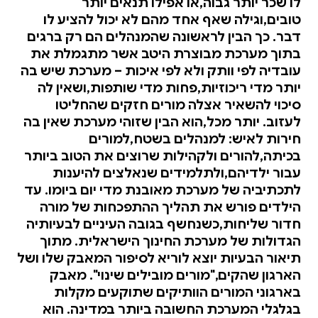
לו שכר יותר גבוה,או אפילו תנאים יותר
טובים,וגילה שאף אחד מהם לא יכול להציע לו
דבר. כך הבין לראשונה שהמנהלים הם רק ברגים
בתוך מערכת מבוצרת היטב אשר מתגמלת את
עובדיה לפי וותק ולא לפי איכות – מערכת שיש בה
יותר מדי ריכוזיות,פחות מדי שותפות,ושאין לה
סיכוי להשאיר אצלה מורים חזקים שהחליטו
לעזוב. יותר מכל,הוא הבין שזוהי מערכת שאין בה
חירות לאיש: למנהלים בשטח,למורים
בכיתה,להורים ולקהילות שרוצים את הטוב ביותר
עבור ילדיהם,ולתלמידים שנאלצים להיענות
לתכתיביה של מערכת מאובנת מדי יום ביומו. עד
הילדים פורש את תהליך ההתפכחות של מורה
חדור שליחות,כשנחשף בגובה העיניים לבעיותיה
הגדולות של מערכת החינוך הישראלית. מתוך
תיאור הבעיות יוצא לוריא לסיפור המאבק שלו ושל
הארגון שהקים,"מורים מובילים שינוי". מאבק
בארגוני המורים הוותיקים שתוקעים מקלות
בגלגלי המערכת החשובה ביותר במדינה. הוא