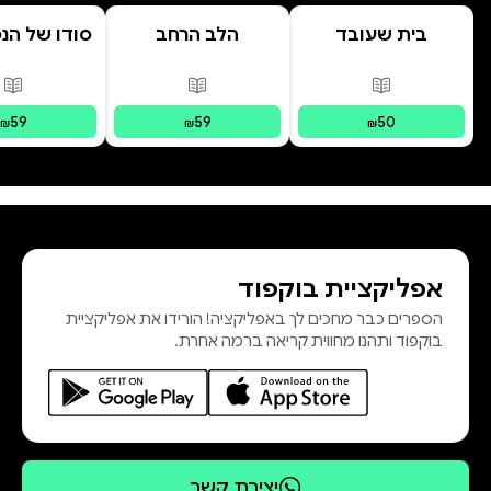
בית שעובד
הלב הרחב
סודו של הנ
בשבילך
ב' סוד ה
הנסת
פורמטים זמינים
:
מודפס
פורמטים זמינים
:
מודפס
פור
59
59
50
₪
₪
₪
אפליקציית בוקפוד
הספרים כבר מחכים לך באפליקציה! הורידו את אפליקציית
בוקפוד ותהנו מחווית קריאה ברמה אחרת.
יצירת קשר