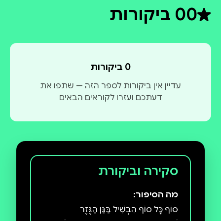
0
0 ביקורות
דירוג ממוצע 0 מתוך 5
0 ביקורות
עדיין אין ביקורות לספר הזה — שתפו את
דעתכם ועזרו לקוראים הבאים
סקירה וביקורת
מה הסיפור:
סוֹף כָּל סוֹף הִבְשִׁיל בַּגַּן הַגֶּזֶר