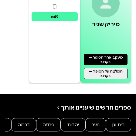
פורמטים זמינים
:
דיגיטלי
49
₪
מיריק שניר
מעקב אחר הסופר —
בקרוב
המלצה על הסופר —
בקרוב
ספרים חדשים שיעניינו אותך
בית וגן
נוער
יהדות
פרוזה
דרמה
מת