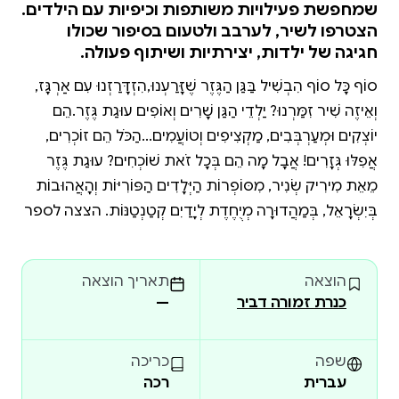
שמחפשת פעילויות משותפות וכיפיות עם הילדים.
הצטרפו לשיר, לערבב ולטעום בסיפור שכולו
חגיגה של ילדות, יצירתיות ושיתוף פעולה.
סוֹף כָּל סוֹף הִבְשִׁיל בַּגַּן הַגֶּזֶר שֶׁזָּרַעְנוּ,הִזְדָּרַזְנוּ עִם אַרְגָּז,
וְאֵיזֶה שִׁיר זִמַּרְנוּ? יַלְדֵי הַגַּן שָׁרִים וְאוֹפִים עוּגַת גֶּזֶר.הֵם
יוֹצְקִים וּמְעַרְבְּבִים, מַקְצִיפִים וְטוֹעֲמִים...הַכֹּל הֵם זוֹכְרִים,
אֲפִלּוּ גְּזָרִים! אֲבָל מָה הֵם בְּכָל זֹאת שׁוֹכְחִים? עוּגַת גֶּזֶר
מֵאֵת מִירִיק שְׂנִיר, מִסּוֹפְרוֹת הַיְּלָדִים הַפּוֹרִיּוֹת וְהָאֲהוּבוֹת
בְּיִשְׂרָאֵל, בְּמַהֲדוּרָה מְיֻחֶדֶת לְיָדַיִם קְטַנְטַנּוֹת. הצצה לספר
הוצאה
תאריך הוצאה
כנרת זמורה דביר
—
שפה
כריכה
עברית
רכה