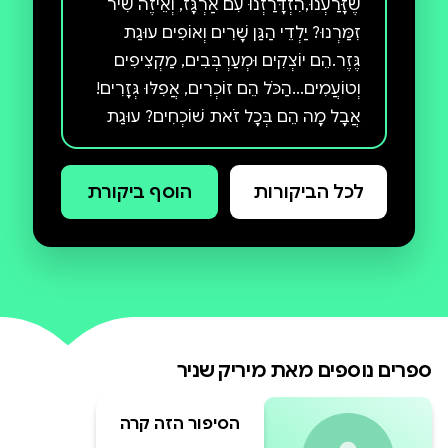
שֶׁזָּרַעְנוּ,הִזְדָּרַזְנוּ עִם אַרְגָּז, וְאֵיזֶה שִׁיר
זִמַּרְנוּ? יַלְדֵי הַגַּן שָׁרִים וְאוֹפִים עוּגַת
גֶּזֶר.הֵם יוֹצְקִים וּמְעַרְבְּבִים, מַקְצִיפִים
וְטוֹעֲמִים...הַכֹּל הֵם זוֹכְרִים, אֲפִלּוּ גְּזָרִים!
אֲבָל מָה הֵם בְּכָל זֹאת שׁוֹכְחִים? עוּגַת
גֶּזֶר מֵאֵת מִירִיק שְׂנִיר, מִסּוֹפְרוֹת
הַיְּלָדִים הַפּוֹרִיּוֹת וְהָאֲהוּבוֹת בְּיִשְׂרָאֵל,
לכל הביקורות
הוסף ביקורת
בְּמַהֲדוּרָה מְיֻחֶדֶת לְיָדַיִם קְטַנְטַנּוֹת.
הצצה לספר
ספרים נוספים מאת
מיריק שניר
הסיפור הזה קרה
באמת