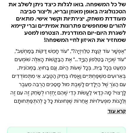
של כל המשפחה. בואו לגלות כיצד ניתן לשלב את
הטכנולוגיה באופן מאוזן ובריא, וליצור סביבה
מעודדת משחק, יצירתיות וקשר אישי. מתאים
להורים שמחפשים פתרונות אמיתיים וברי קיימא
לשגרת היום-יום המודרנית. הצטרפו למסע
שמחזיר את האיזון לחיי המשפחה!
"אֶפְשָׁר עוֹד קְצָת טֵלֵוִיזְיָה?", "עוֹד חָמֵשׁ דַּקּוֹת בַּמַּחְשֵׁב",
"עוֹד שְׁנִיָּה בַּטֵּלֵפוֹן הַנַּיָּד..." אֶת הַבַּקָּשׁוֹת הָאֵלֶּה שׁוֹמְעִים
כִּמְעַט בְּכָל בַּיִת, בְּכָל שְׁעוֹת הַיּוֹם, וְגַם בַּחוּץ, בַּמְּכוֹנִית,
בְּאֵרוּעִים מִשְׁפַּחְתִּיִּים וַאֲפִלּוּ בְּחֵיק הַטֶּבַע. אֵיךְ מִתְמוֹדְדִים
עִם הַצֹּרֶךְ שֶׁל הַיְּלָדִים לָשֶׁבֶת מוּל מָסַכִּים הַרְבֵּה מֵעֵבֶר
לָרָצוּי? מָה כְּדַאי לַעֲשׂוֹת כְּדֵי שֶׁהֵם יַחְזְרוּ לְשַׂחֵק זֶה עִם זֶה
וְלֵהָנוֹת מִפְּעִילוּיוֹת אֲחֵרוֹת שֶׁנְּחוּצוֹת כָּל כָּךְ לְהִתְפַּתְּחוּתָם
הַבְּרִיאָה? לִקְרֹא יַחְדָּו אֶת הַסֵּפֶר הַזֶּה.
קרא עוד