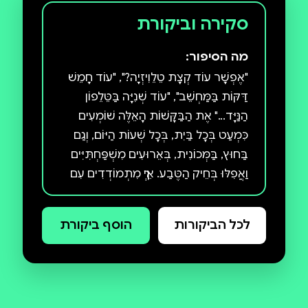
סקירה וביקורת
מה הסיפור:
"אֶפְשָׁר עוֹד קְצָת טֵלֵוִיזְיָה?", "עוֹד חָמֵשׁ
דַּקּוֹת בַּמַּחְשֵׁב", "עוֹד שְׁנִיָּה בַּטֵּלֵפוֹן
הַנַּיָּד..." אֶת הַבַּקָּשׁוֹת הָאֵלֶּה שׁוֹמְעִים
כִּמְעַט בְּכָל בַּיִת, בְּכָל שְׁעוֹת הַיּוֹם, וְגַם
בַּחוּץ, בַּמְּכוֹנִית, בְּאֵרוּעִים מִשְׁפַּחְתִּיִּים
וַאֲפִלּוּ בְּחֵיק הַטֶּבַע. אֵיךְ מִתְמוֹדְדִים עִם
הַצֹּרֶךְ שֶׁל הַיְּלָדִים לָשֶׁבֶת מוּל מָסַכִּים
הַרְבֵּה מֵעֵבֶר לָרָצוּי? מָה כְּדַאי לַעֲשׂוֹת
לכל הביקורות
הוסף ביקורת
כְּדֵי שֶׁהֵם יַחְזְרוּ לְשַׂחֵק זֶה עִם זֶה וְלֵהָנוֹת
מִפְּעִילוּיוֹת אֲחֵרוֹת שֶׁנְּחוּצוֹת כָּל כָּךְ
לְהִתְפַּתְּחוּתָם הַבְּרִיאָה? לִקְרֹא יַחְדָּו אֶת
הַסֵּפֶר הַזֶּה.