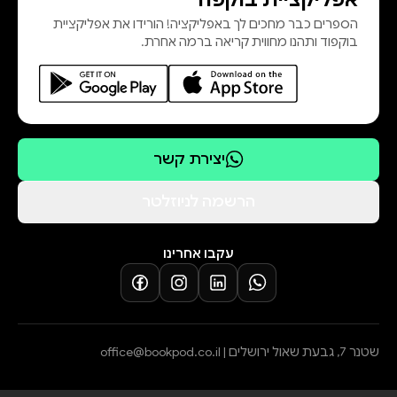
הספרים כבר מחכים לך באפליקציה! הורידו את אפליקציית
בוקפוד ותהנו מחווית קריאה ברמה אחרת.
יצירת קשר
הרשמה לניוזלטר
עקבו אחרינו
שטנר 7, גבעת שאול ירושלים |
office@bookpod.co.il