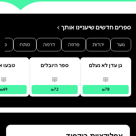
ספרים חדשים שיעניינו אותך
נוער
יהדות
פרוזה
דרמה
מתח
פנט
גן עדן לא נעלם
ספר היובלים
טבעו א
פורמטים זמינים
:
מודפס
פורמטים זמינים
:
מודפס
פור
49
72
78
₪
₪
₪
אפליקציית בוקפוד