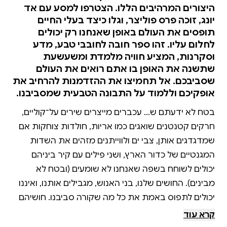
היצורים המרהיבים הללו. הצטרפו למסע עם אד
יונג, זוכה פרס פוליצר, וגלו כיצד בעלי החיים
תופסים את העולם באופן שאנחנו רק יכולים
לחלום עליו. זהו ספר חובה לחובבי טבע, מדע
וסקרנות, המציע חוויה מלמדת ומשעשעת
שתשנה את האופן בו אתם רואים את העולם
שסביבכם. אל תחמיצו את ההזדמנות להרחיב את
אופקיכם וללמוד על התבונה הטבעית שמסביבנו.
בטח לא ידעתם ש... עכברים מייצרים שירים על־קוליים,
חרקים קטנטנים שואגים כמו אריות, חולדות צוחקות אם
שמדגדגים אותן, צבי ים ולווייתנים מזהים את השדות
המגנטיים של כדור הארץ, ושני פילים עם קיר ביניהם
יכולים לשוחח בשפה שאנחנו לא שומעים (ובטח לא
מבינים). החושים שלנו, בני האנוש, מגבילים אותנו, ואיננו
יכולים לתפוס באמת את כל מה שקורה סביבנו. חושיהם
של בעלי החיים, לעומת זאת, מופלאים ועוצמתיים הרבה
קרא עוד
יותר. הספר עולם עצום מזמין אותנו ליקום־חוּשי מסחרר