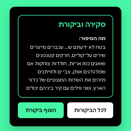
סקירה וביקורת
מה הסיפור:
בטח לא ידעתם ש... עכברים מייצרים
שירים על־קוליים, חרקים קטנטנים
שואגים כמו אריות, חולדות צוחקות אם
שמדגדגים אותן, צבי ים ולווייתנים
מזהים את השדות המגנטיים של כדור
הארץ, ושני פילים עם קיר ביניהם יכולים
לשוחח בשפה שאנחנו לא שומעים
(ובטח לא מבינים). החושים שלנו, בני
לכל הביקורות
הוסף ביקורת
האנוש, מגבילים אותנו, ואיננו יכולים
לתפוס באמת את כל מה שקורה
סביבנו. חושיהם של בעלי החיים,