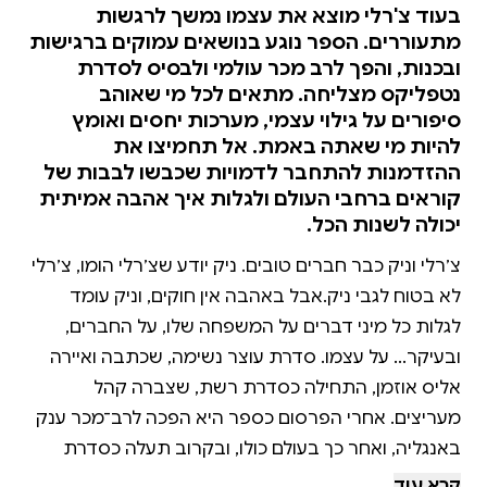
בעוד צ'רלי מוצא את עצמו נמשך לרגשות
מתעוררים. הספר נוגע בנושאים עמוקים ברגישות
ובכנות, והפך לרב מכר עולמי ולבסיס לסדרת
נטפליקס מצליחה. מתאים לכל מי שאוהב
סיפורים על גילוי עצמי, מערכות יחסים ואומץ
להיות מי שאתה באמת. אל תחמיצו את
ההזדמנות להתחבר לדמויות שכבשו לבבות של
קוראים ברחבי העולם ולגלות איך אהבה אמיתית
יכולה לשנות הכל.
צ׳רלי וניק כבר חברים טובים. ניק יודע שצ׳רלי הומו, צ׳רלי
לא בטוח לגבי ניק.אבל באהבה אין חוקים, וניק עומד
לגלות כל מיני דברים על המשפחה שלו, על החברים,
ובעיקר... על עצמו. סדרת עוצר נשימה, שכתבה ואיירה
אליס אוזמן, התחילה כסדרת רשת, שצברה קהל
מעריצים. אחרי הפרסום כספר היא הפכה לרב־מכר ענק
באנגליה, ואחר כך בעולם כולו, ובקרוב תעלה כסדרת
טלוויזיה בנטפליקס. אליס אוזמן נולדה ב־1994 בקנט,
קרא עוד