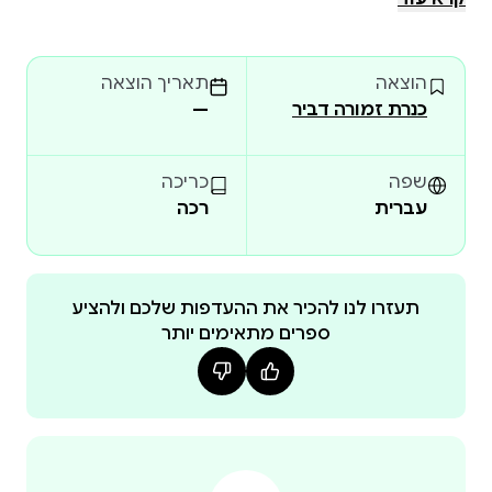
אנגליה, והיא כותבת ומאיירת במשרה מלאה. בדרך כלל
אפשר למצוא אותה בוהה ללא מטרה במסכי מחשב,
הוצאה
תאריך הוצאה
תוהה על חוסר המשמעות של הקיום, ועושה הכול כדי לא
כנרת זמורה דביר
—
למצוא את עצמה בעבודה משרדית.מלבד כתיבה ואיור
של סדרת עוצר נשימה, אליס גם כתבה כבר ארבעה
ספרי נוער ושתי נובלות.הצצה לספר:
שפה
כריכה
עברית
רכה
תעזרו לנו להכיר את ההעדפות שלכם ולהציע
ספרים מתאימים יותר