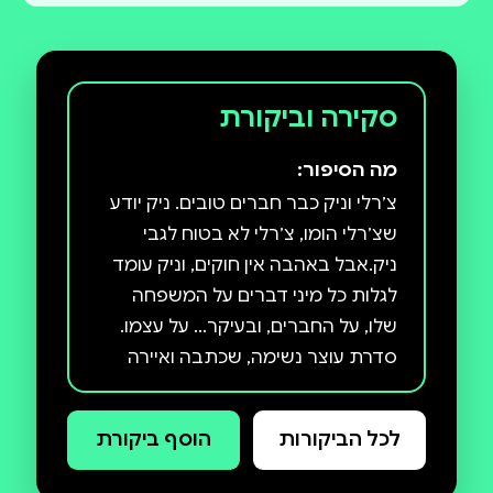
סקירה וביקורת
מה הסיפור:
צ׳רלי וניק כבר חברים טובים. ניק יודע
שצ׳רלי הומו, צ׳רלי לא בטוח לגבי
ניק.אבל באהבה אין חוקים, וניק עומד
לגלות כל מיני דברים על המשפחה
שלו, על החברים, ובעיקר... על עצמו.
סדרת עוצר נשימה, שכתבה ואיירה
אליס אוזמן, התחילה כסדרת רשת,
שצברה קהל מעריצים. אחרי הפרסום
לכל הביקורות
הוסף ביקורת
כספר היא הפכה לרב־מכר ענק
באנגליה, ואחר כך בעולם כולו, ובקרוב