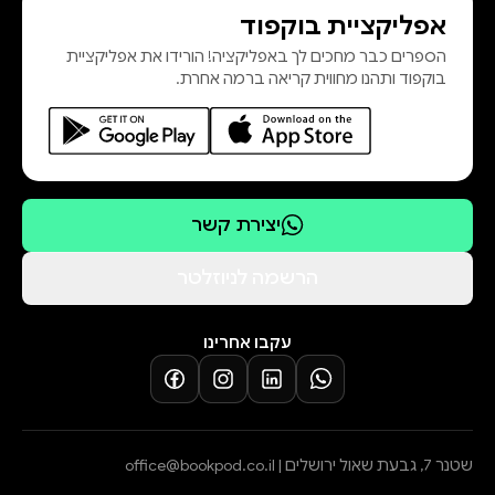
אפליקציית בוקפוד
הספרים כבר מחכים לך באפליקציה! הורידו את אפליקציית
בוקפוד ותהנו מחווית קריאה ברמה אחרת.
יצירת קשר
הרשמה לניוזלטר
עקבו אחרינו
שטנר 7, גבעת שאול ירושלים |
office@bookpod.co.il