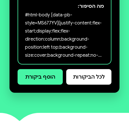
נרחב.
מה הסיפור:
#html-body [data-pb-
בחזית: עטלף פירות מאוריציאני. צילום - עומר ינון
style=MS677YV]{justify-content:flex-
start;display:flex;flex-
direction:column;background-
position:left top;background-
size:cover;background-repeat:no-
repeat;background-
attachment:scroll} ⋅ איזה עטלף הייתם
לכל הביקורות
הוסף ביקורת
לוקחים אתכם לאי בודד?
⋅ כיצד בוחרות עטלפות בן זוג?
⋅ האם באמת ישנם עטלפים ערפדים?
⋅ ומה היה יוצא דופן בארוחה שאכל