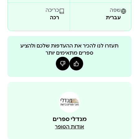
ביערות הגשם של אינדונזיה?
שפה
כריכה
העטלפים הם כנראה היונקים המסקרנים ביותר בפלנטה
עברית
רכה
שלנו. האם זה משום שהם מעופפים? האם בזכות יכולתם
"לראות" באמצעות קולות גם בחשיכה מוחלטת? ומה הם
מעוררים בנו יותר – פחד או התפעלות?
תעזרו לנו להכיר את ההעדפות שלכם ולהציע
ספרים מתאימים יותר
כש פרופ' יוסי יובֵל כותב על עטלפים, החיבה שלו כלפיהם
פשוט מדַבקת: נוכחת בכל משפט, מלאת הומור, אהבת
טבע ואדם. כמי שנמצא בחזית המחקר העולמית בנושא,
רוחב היריעה והידע העצום שלו מרשימים וסוחפים.
במסעו בעקבות בעלי־החיים המסקרנים האלה מראיין
פרופ' יובֵל כעשרים חוקרים משוגעים לדבר כמוהו. בספרו
מנדלי ספרים
הוא מאפשר לנו הצצה לא רק לעולמם המרתק של
אודות הסופר
היונקים המעופפים, אלא גם לחוויותיהם הלא שגרתיות של