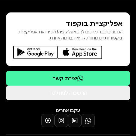
הזואולוג יוסי יובֵל ביערות הגשם של
אינדונזיה?
אפליקציית בוקפוד
הספרים כבר מחכים לך באפליקציה! הורידו את אפליקציית
העטלפים הם כנראה היונקים
בוקפוד ותהנו מחווית קריאה ברמה אחרת.
המסקרנים ביותר בפלנטה שלנו. האם
זה משום שהם מעופפים? האם בזכות
יכולתם "לראות" באמצעות קולות גם
בחשיכה מוחלטת? ומה הם מעוררים
בנו יותר – פחד או התפעלות?
יצירת קשר
כש פרופ' יוסי יובֵל כותב על עטלפים,
הרשמה לניוזלטר
החיבה שלו כלפיהם פשוט מדַבקת:
נוכחת בכל משפט, מלאת הומור,
עקבו אחרינו
אהבת טבע ואדם. כמי שנמצא בחזית
המחקר העולמית בנושא, רוחב היריעה
והידע העצום שלו מרשימים וסוחפים.