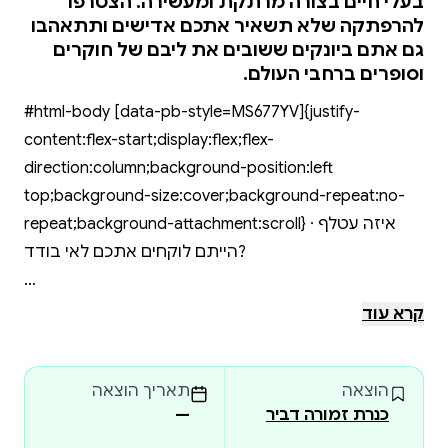
בעלי חיים בצורה מרתקת ומעשירה. הצטרפו
להרפתקה שלא תשאיר אתכם אדישים ותתאהבו
גם אתם ביונקים ששובים את ליבם של חוקרים
וסופרים ברחבי העולם.
#html-body [data-pb-style=MS677YV]{justify-
content:flex-start;display:flex;flex-
direction:column;background-position:left
top;background-size:cover;background-repeat:no-
repeat;background-attachment:scroll} ⋅ איזה עטלף
הייתם לוקחים אתכם לאי בודד?
⋅ כיצד בוחרות עטלפות בן זוג?
קרא עוד
⋅ האם באמת ישנם עטלפים ערפדים?
הוצאה
תאריך הוצאה
כנרת זמורה דביר
—
⋅ ומה היה יוצא דופן בארוחה שאכל הזואולוג יוסי יובֵל