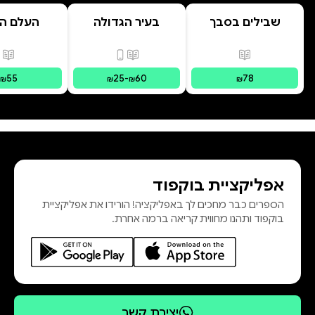
– אהבת אלוהים ואהבת החיים. שיר
שבילים בסבך
בעיר הגדולה
העלם ה
אחרי שיר, הקוראים מתוודעים לעוצמת
הרוח הפועמת, לעקרונות האהבה
פורמטים זמינים
:
מודפס
פורמטים זמינים
:
מודפס, דיגי
פור
והאושר, ולהזמנה להצטרף למסע
55
25
-
60
78
₪
₪
₪
₪
הרוחני ולקחת בו חלק.
אפליקציית בוקפוד
הספרים כבר מחכים לך באפליקציה! הורידו את אפליקציית
בוקפוד ותהנו מחווית קריאה ברמה אחרת.
יצירת קשר