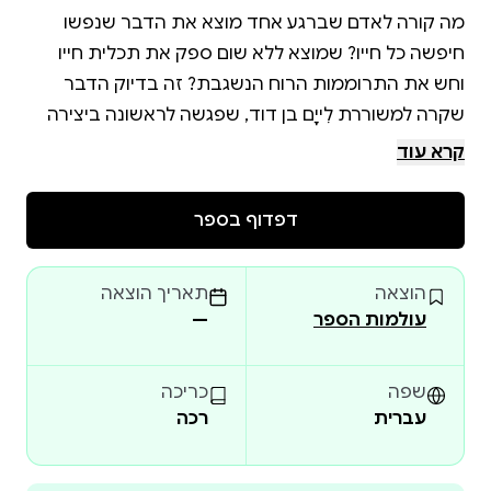
מה קורה לאדם שברגע אחד מוצא את הדבר שנפשו
חיפשה כל חייו? שמוצא ללא שום ספק את תכלית חייו
וחש את התרוממות הרוח הנשגבת? זה בדיוק הדבר
שקרה למשוררת לִייָם בן דוד, שפגשה לראשונה ביצירה
״המילה״ במסגרת לימודיה בעלמא בית הספר לאנושות
קרא עוד
וידעה- מצאתי את שחיפשתי. מסע אחד תם, ומתחיל
מסע אחר שלם יותר, יפה יותר, בהיר יותר. התוצאה של
דפדוף בספר
גילוי זה המסע הוא הספר ״עלה מעלה״ , המכיל עשרות
שירים המפליאים לנסח את המסע הפרטי של המשוררת,
הוצאה
תאריך הוצאה
את עוגני הדרך הרוחנית, ואת האפשרות להתקרב לבורא
עולמות הספר
—
ולשהות באורו המנחם והמיטיב. מעבר לכך, זו יצירה על
אהבה – אהבת אלוהים ואהבת החיים. שיר אחרי שיר,
הקוראים מתוודעים לעוצמת הרוח הפועמת, לעקרונות
שפה
כריכה
עברית
רכה
האהבה והאושר, ולהזמנה להצטרף למסע הרוחני ולקחת
בו חלק.