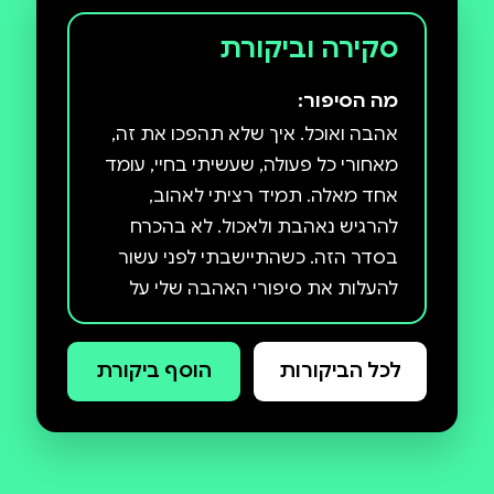
סקירה וביקורת
מה הסיפור:
אהבה ואוכל. איך שלא תהפכו את זה,
מאחורי כל פעולה, שעשיתי בחיי, עומד
אחד מאלה. תמיד רציתי לאהוב,
להרגיש נאהבת ולאכול. לא בהכרח
בסדר הזה. כשהתיישבתי לפני עשור
להעלות את סיפורי האהבה שלי על
הכתב, היה לי רגע של הארה: יש אנשים
שזוכרים אירועים חשובים על פי
לכל הביקורות
הוסף ביקורת
הבגדים שלבשו, חלקם יזכרו את
המקום המדויק בו עמדו, ואני? אני
זוכרת בעיקר את הטעמים והריחות של
המנות שהוגשו. בגיל 32, אחרי חיים