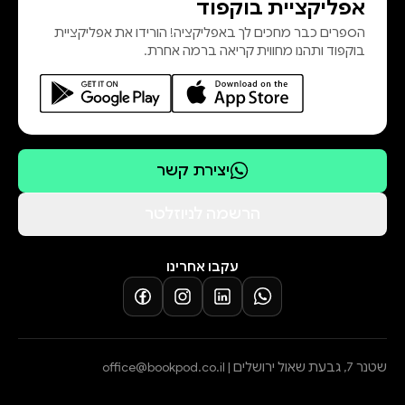
אפליקציית בוקפוד
שהגשתי לשולחן השיש במטבח, העלו
הספרים כבר מחכים לך באפליקציה! הורידו את אפליקציית
באפי ריחות וטעמים מתקופות שונות.
בוקפוד ותהנו מחווית קריאה ברמה אחרת.
תמונות משפחתיות, חוויות ילדות, כאבי
לב מימי רווקות, התאהבות וכניסה לעו
יצירת קשר
הרשמה לניוזלטר
עקבו אחרינו
שטנר 7, גבעת שאול ירושלים |
office@bookpod.co.il