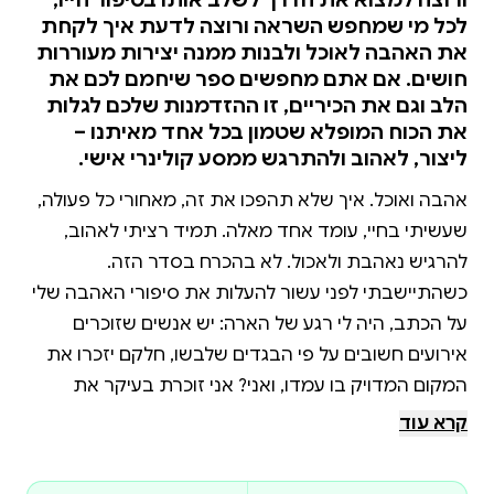
לכל מי שמחפש השראה ורוצה לדעת איך לקחת
את האהבה לאוכל ולבנות ממנה יצירות מעוררות
חושים. אם אתם מחפשים ספר שיחמם לכם את
הלב וגם את הכיריים, זו ההזדמנות שלכם לגלות
את הכוח המופלא שטמון בכל אחד מאיתנו –
ליצור, לאהוב ולהתרגש ממסע קולינרי אישי.
אהבה ואוכל. איך שלא תהפכו את זה, מאחורי כל פעולה,
שעשיתי בחיי, עומד אחד מאלה. תמיד רציתי לאהוב,
להרגיש נאהבת ולאכול. לא בהכרח בסדר הזה.
כשהתיישבתי לפני עשור להעלות את סיפורי האהבה שלי
על הכתב, היה לי רגע של הארה: יש אנשים שזוכרים
אירועים חשובים על פי הבגדים שלבשו, חלקם יזכרו את
המקום המדויק בו עמדו, ואני? אני זוכרת בעיקר את
הטעמים והריחות של המנות שהוגשו. בגיל 32, אחרי חיים
קרא עוד
שלמים בהם ישנתי מחובקת עם תפריטי משלוחים,
החלטתי להיכנס למטבח. תמיד חגתי סביב אוכל. דיברתי