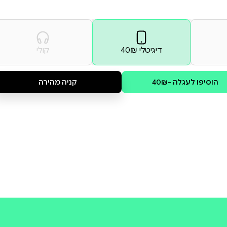
פקים וכתביו מצטיינים בסגנונם
וונית והרומית, שראו אור
המאושרים מאת לוקיוס אנאיוס
גומה של נאוה כהן ואִמרות היסוד
ן. כל ספרי הסדרה – בסיוע