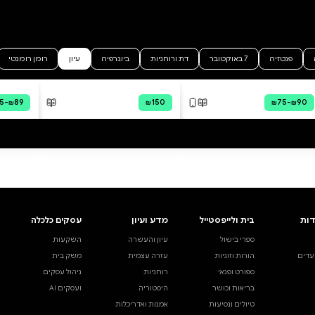
סקיפיו
 קיקרו
דיגיטלי
קולי
₪39