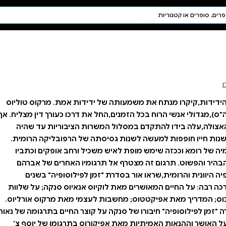
חיפוש AI
דת ויהדות
תפילה
חגים ומועדים
תלמוד
קבלה
ידות אמת. מרקוס טוליוס
החל את דרכו כעורך דין מצליח. אף
 הציבוריות עד שהיה
סיסתה של הרפובליקה הרומית.
ל ורחב אופקים וכתביו