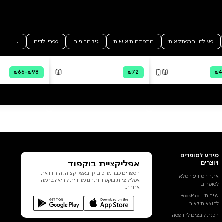
להתקדם במסלול המשרות
הציבוריות עד שהיה לקונסול בשנת
63. שנות חייו חופפות למעשה
לשנות גסיסתה של הרפובליקה
הרומית. קיקרו היה גדול נואמיה של
הוסף ביקורת
רומא וככזה שימש מופת לאיש
משכיל ורחב אופקים וכתביו
לכל הביקורות
מצטיינים בסגנונם הבהיר והפשוט.
תרגום זה מצטרף אל תרגומיו
האחרים של אברהם ארואטי מן
הפילוסופיה היוונית והרומית, שראו
אור בסדרת "זמן לפילוסופיה"
בשנים האחרונות וזכו להערכה רבה:
על החיים המאושרים מאת לוקיוס
אנאיוס סנקה; על שלוות הנפש