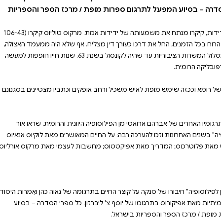
 מצטרף אל תרגומיו האחרים של אברהם
 לפילוסופיה" בשנים
 אנאיוס סנקה; על שלוות
מי מאת מרקוס אורליוס.
 קוצר החיים בתרגומה של נאוה
וס בתרגומו של יוסף צ'
ת / מרכז הספר והספריות
בחיבור קצר זה, על הידידות, קיקרו מנתח את משמעותה של ידידות אמת. מרקוס טוליוס קיקרו (106­-43
ח. אף שלא היה ממעמד האצולה,
עלה בידו להתקדם במסלול המשרות הציבוריות עד שהיה לקונסול בשנת 63. שנות חייו חופפות למעשה