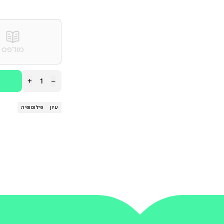
ל נואמיה של רומא וככזה שימש מופת לאיש משכיל ורחב או
ף אל תרגומיו האחרים של אברהם ארואטי מן הפילוסופיה הי
ילוסופיה" בשנים האחרונות וזכו להערכה רבה: על החיים 
רה "זמן לפילוסופיה" חיבורו של סנקה על קוצר החיים בתר
אות האמיתיות מאת אפיקורוס בתרגומו של יוסף צ' ליברזו
 ספרות מופת / מרכז הספר והספריות בישראל.