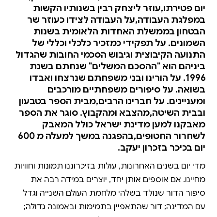
יום פטירתו,עוזר ליצחק רבין בשנותיו הקשות
במפלגת העבודה,על העבודה לצידו כעוזר שר
הבטחון בממשלת האחדות הלאומית בשנות
השמונים. על תפקידי כמזכיר כלכלי וכללי של
התנועה הקיבוצית וגיבוש הסכמי החובות שהגדול
ביניהם הוא "ההסכם המשלים" שנחתם בשנת
1996. על הורינו ובני משפחתם שנרצחו ואבדו
בשואה. על סיפורים משפחתיים מורכבים
ומעניינים. על חברינו הרבים,מבית הספר בטבעון
ובבית השיטה,מהצבא ומהקבוץ. סוגר את הספר
מאבקנו למען מדינת ישראל כולל המאבק
לשחרור החטופים,בהפגנה במשך למעלה מ 600
יום בכיכר בזכרון יעקב.
‏מדי יום בשנים האחרונות, עולות בזיכרוננו תמונות וחוויות
מחיינו. אם אוספים אותן יחד, יוצרים במידה רבה את
סיפור הדור שנולד בשלהי מלחמת העולם השנייה וגדל
עם המדינה; דור שהתאפיין בתמימות ובאמונה גדולה;