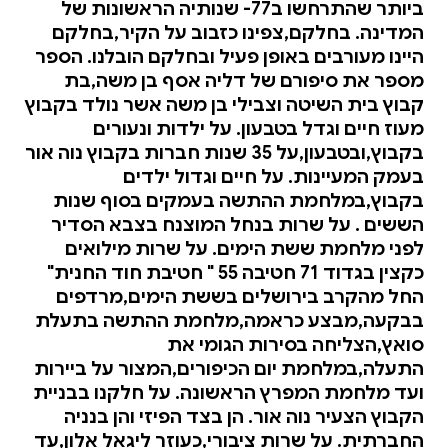
ביותר שהתרחשו ב77- שנותיה הראשונות של
המדינה. בחלקם,צפינו כזבוב על הקיר,בחלקם
היינו מעורבים באופן פעיל ובחלקם הובלנו. הספר
מספר את סיפורם של דליה אסף בן משה,בת
קבוץ בית השיטה וצבילי בן משה אשר נולד בקבוץ
מעוז חיים וגדל בטבעון. על ילדות ונעורים
בקבוץ,ובטבעון,על 35 שנות חברות בקבוץ נוה אור
בעמק המעיינות. על חיים וגדול ילדים
בקבוץ,במלחמת ההתשה בעמקים בסוף שנות
הששים . על שרות בנחל המוצנח בצבא הסדיר
לפני מלחמת ששת הימים. על שרות מילואים
כקצין בגדוד 71 חטיבה 55 " חטיבת חוד החנית"
החל מהקרב בירושלים בששת הימים,מרדפים
בבקעה,מבצע כראמה,מלחמת ההתשה בתעלת
סואץ,הצליחה בסירות הגומי את
התעלה,במלחמת יום הכיפורים,המצור על ביירות
ועד מלחמת המפרץ הראשונה. על חלקנו בבניית
הקבוץ הצעיר נוה אור. הן בצד הפיזי והן בנניה
החברתית. על שרות ציבורי,כעוזר ליגאל אלון,עד