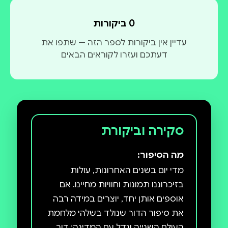
על חברינו הרבים, מבית הספר בטבעון ובבית השיטה,
0 ביקורות
סוגר את הספר מאבקנו למען מדינת ישראל כולל
עדיין אין ביקורות לספר הזה — שתפו את
המאבק לשחרור החטופים, בהפגנה במשך למעלה מ
דעתכם ועזרו לקוראים הבאים
600 יום בכיכר בזכרון יעקב.
סקירה וביקורת
מה הסיפור:
‏מדי יום בשנים האחרונות, עולות
בזיכרוננו תמונות וחוויות מחיינו. אם
אוספים אותן יחד, יוצרים במידה רבה
את סיפור הדור שנולד בשלהי מלחמת
העולם השנייה וגדל עם המדינה; דור