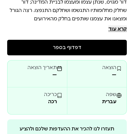
דור מגויס, שנתן עצמו ומעצמו לבניית המדינה; דור
שחלק מחלומותיו התגשמו ושחלקם התנפצו. רצה הגורל
ומצאנו את עצמנו שותפים בחלק מהאירועים
המשמעותיים ביותר שהתרחשו ב77- שנותיה הראשונות
קרא עוד
של המדינה. בחלקם, צפינו כזבוב על הקיר, בחלקם היינו
דפדוף בספר
הספר מספר את סיפורם של דליה אסף בן משה, בת
קבוץ בית השיטה וצבילי בן משה אשר נולד בקבוץ מעוז
הוצאה
תאריך הוצאה
—
—
על ילדות ונעורים בקבוץ, ובטבעון, על 35 שנות חברות
על חיים וגדול ילדים בקבוץ, במלחמת ההתשה בעמקים
שפה
כריכה
עברית
רכה
על שרות בנחל המוצנח בצבא הסדיר לפני מלחמת ששת
על שרות מילואים כקצין בגדוד 71 חטיבה 55 " חטיבת חוד
תעזרו לנו להכיר את ההעדפות שלכם ולהציע