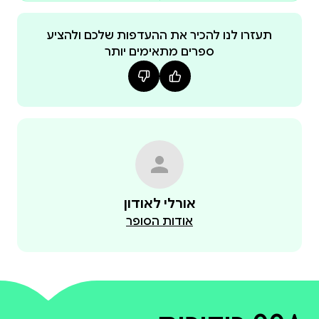
תעזרו לנו להכיר את ההעדפות שלכם ולהציע
ספרים מתאימים יותר
אנחנו ב"פרפרי חשבון" מאמינים שילדים נמשכים
לאתגרים, מתרגשים ממשחק ואוהבים להצליח. מתוך
חוויית משחק חיובית ומעוררת עניין נבנים הביטחון העצמי,
הסקרנות והחשיבה המתמטית הטבעית. הערכה הופכת
את התרגול ה"יבש" לחוויה אקטיבית ומהנה, שבה הילד
אורלי לאודון
אודות הסופר
* ספר צבעוני ומרהיב : הספר כולל הוראות פשוטות
וברורות, למעל 30 משחקים מגוונים. העיצוב הגרפי
והידידותי מותאם במיוחד לגיל הצעיר, החל מגיל 5 (הכנה
המשחקים עוסקים בין היתר בחיבור ובחיסור, בכפל