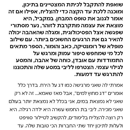
שואפת להתקבל לכיתת המצטיינים בתיכון,
ומוכנה ללכת עד הקצה כדי להצליח, אפילו אם זה
אומר לגנוב את טופס המבחן. במקביל, היא
מוצאת את עצמה מתקרבת לזוהר, נער מסתורי
שפגשה אצל הפסיכולוגית, ומגלה שהאהבה יכולה
להאיר גם את הרגעים החשוכים ביותר. עם שילוב
מופלא של רומנטיקה, כאב והומור, הספר מתאים
לכל מי שמחפש סיפור עמוק ומרגש על
התמודדות עם אובדן, כוחה של אהבה, והמסע
לגילוי עצמי. הצטרפו לליבי במסע שלה והתכוננו
להתרגש עד דמעות.
אמרתי לה שאני מרגישה כמו דג על הירח. בדרך כלל
אומרים ״דג מחוץ למים״, אבל מאז שאמא... זה לא רק
שאני לא נמצאת במים, אני בכלל לא נמצאת יותר בעולם
שאני מכירה. ליבי בת החמש עשרה היא ילדה רגילה. היא
רק רוצה להצליח בלימודים, להקשיב לטיילור סוויפט
ולעלות לתיכון יחד שתי החברות הכי טובות שלה. עד