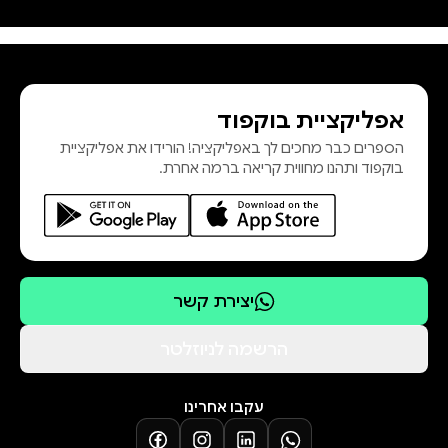
אחרות. אבל גם לזוהר יש צרות משלו,
והצרות האלה מאיימות להרוס את מה
שבקושי הספיק להתחיל ביניהם. 10
סיבות לא להשתגע הוא סיפור
אפליקציית בוקפוד
התבגרות סוחף, המשלב רומנטיקה,
הספרים כבר מחכים לך באפליקציה! הורידו את אפליקציית
כאב והומור, ומספר על משקלו של
בוקפוד ותהנו מחווית קריאה ברמה אחרת.
אובדן ועל כוחה של אהבה. הספר
נכתב בעידוד תוכנית "רזידנסי טחנת
רו
יצירת קשר
הרשמה לניוזלטר
עקבו אחרינו