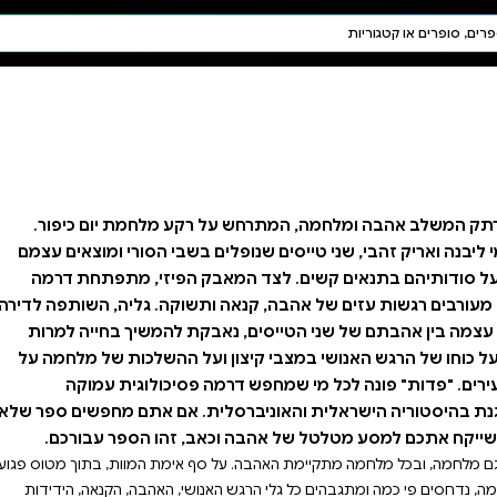
חיפוש AI
דת ויהדות
תפילה
חגים ומועדים
תלמוד
קבלה
קע מלחמת יום כיפור.
בשבי הסורי ומוצאים עצמם
 הפיזי, מתפתחת דרמה
וקה. גליה, השותפה לדירה
ת להמשיך בחייה למרות