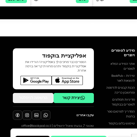
על סף אימת המוות, בתוך מטוס
פגוע המסתחרר לעבר האדמה,
נדחסים פי כמה ומתגבהים כל גלי
הרגש האנושי, האהבה, הקנאה,
הידידות והשנאה, התשוקות
האסורות והמאוויים
הנסתרים.ביומה השני של מלחמת
יום כיפור מופל מטוסו של עמי
ליבנה מעל שמי רמת הגולן. תוך
שעות ספורות הוא מוצא את עצמו
הוסף ביקורת
שבוי מלחמה בתוככי העיר
דמשק.פחות מארבעים ושמונה
לכל הביקורות
שעות לאחר מכן, נופל בשבי הסורי
גם ידידו מטייסת העטלף, אריק
זהבי. חייהם של שני הטייסים