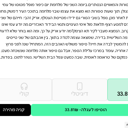
על ההשלכות של מלחמה על
פסיכולוגית עמוקה
. אם אתם מחפשים ספר שלא
, זהו הספר עבורכם.
 אימת המוות, בתוך מטוס פגוע
י, האהבה, הקנאה, הידידות
יום כיפור מופל מטוסו של עמי
י מלחמה בתוככי העיר דמשק.פחות
טלף, אריק זהבי. חייהם של שני
וד האכזריים.מה יודע עמי ואינו
על כך, ומה הוא בוחר שלא לדעת?
בין אהבתם של שני טייסים
זה, המתחיל שנה לפני פרוץ
פור אותה מלחמה שנשכחה מעט,