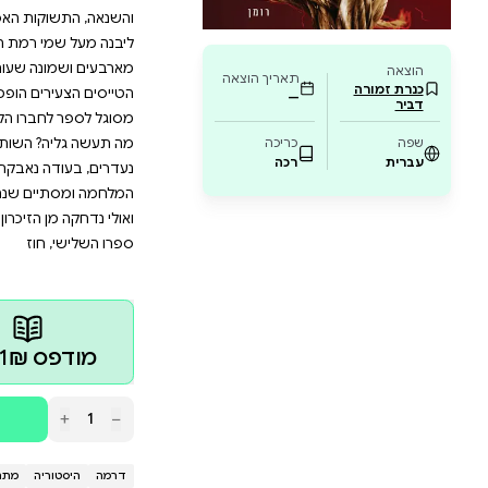
 סיפור על כוחו של הרגש האנושי במצבי קיצון ו
שים צעירים. "פדות" פונה לכל מי שמחפש דרמה 
 המעוגנת בהיסטוריה הישראלית והאוניברסלית
 מהיד, שייקח אתכם למסע מטלטל של אהבה וכאב
 מצויה גם מלחמה, ובכל מלחמה מתקיימת האהבה. על סף
 האדמה, נדחסים פי כמה ומתגבהים כל גלי הרגש האנוש
ות האסורות והמאוויים הנסתרים.ביומה השני של מלחמת 
 רמת הגולן. תוך שעות ספורות הוא מוצא את עצמו שבו
ה שעות לאחר מכן, נופל בשבי הסורי גם ידידו מטייסת הע
ם הופכים למסע רצוף תלאות מול אימי העינויים ותנאי הביד
ברו הקרוב, הנמצא מעבר לקיר תא הצינוק?מה יודע אריק 
? השותפה השלישית בדירה, שמצאה עצמה לכודה בתווך, 
 נאבקת להמשיך לבדה את חייה? סיפור משולש האהבים ה
ים שנה אחריה, עומד במרכז עלילת הספר, אבל גם סי