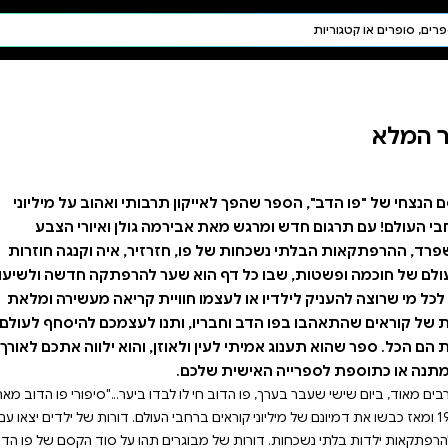
חיפוש AI
דת ויהדות
תפילה
חגים ומועדים
תלמוד
קבלה
רבותי ואהוב על מיליוני
מה גולן ואיורי הצבע
זרזיר, איה וקנגה חוזרות
 שער להרפתקה חדשה ולשיעור
ויית קריאה מעשירה ומלאת