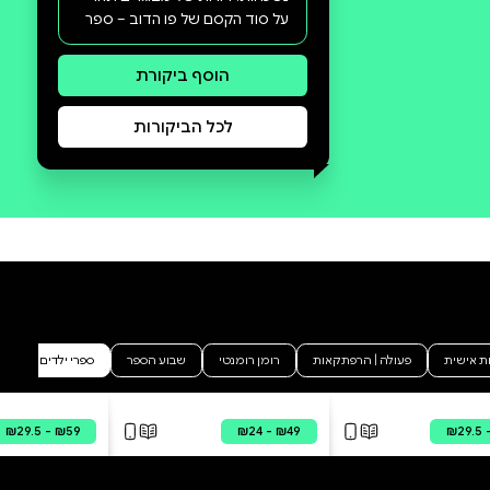
סקירה וביקורת
מה הסיפור:
"פעם אחת, לפני ימים רבים מאוד,
ביום שישי שעבר בערך, פו הדוב חי
לו לבדו ביער..."סיפורי פו הדוב
מאת א"א מילן ראו אור ב-1926