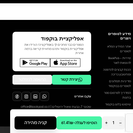
ומאז כבשו את דמיונם של מיליוני
קוראים ברחבי העולם. דורות של
ילדים יצאו עם פו, חזרזיר, איה
וקנגה להרפתקאות ילדות בלתי
נשכחות. דורות של מבוגרים תהו
על סוד הקסם של פו הדוב – ספר
ילדים שהפך לאחד מנכסי התרבות
בכל הזמנים.פו הדוב ראה אור
הוסף ביקורת
בעברית לראשונה ב-1945
בתרגומם של ו' ישראלית וא"ד
לכל הביקורות
שפירא. תרגומה החדש של
אבירמה גולן, מלווה באיורי הצבע
המקוריים של א"ה שפרד, זכה
בשבחי הביקורת והפגיש אלפי
קוראים חדשים עם יצירת המופת