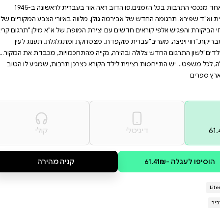
ותנו לעצמכם להיסחף לעולם
זן, והוא ילווה אתכם לאורך
לבדו ביער..."סיפורי פו הדוב מאת
ראים ברחבי העולם. דורות של ילדים יצאו עם
רים תהו על סוד הקסם של פו הדוב
– ספר ילדים שהפך לאחד מנכסי התרבות בכל הזמנים.פו הדוב ראה אור בעברית לראשונה ב-1945
לווה באיורי הצבע המקוריים של
המופת של א"א מילן."תרגום קריא,
קת ומתגלגלת. תענוג לעין
 מהתחכמויות, מכבדת את המקור...
כצרכן תרבות, שמגיע לו הטוב