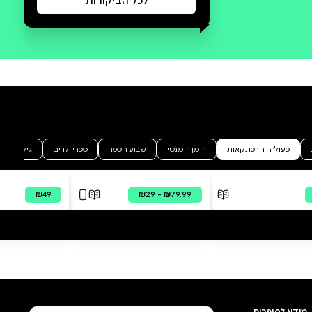
סקירה וביקורת
מה הסיפור:
מוּכָנִים לְהַרְפַּתְקָה מִסָּבִיב לָעוֹלָם?
פִּינְגוֹ — פִּינְגְּוִין לְבַן־אֹזֶן סַקְרָן וְנָחוּשׁ
— מַחְלִיט לִבְרֹחַ מִגַּן הַחַיּוֹת וְלָצֵאת
לְחַפֵּשׂ אֶת בְּנֵי מִשְׁפַּחְתּוֹ וַחֲבֵרָיו
בַּקֹּטֶב הַדְּרוֹמִי. הַאִם הוּא יַצְלִיחַ
לִשְׂחוֹת, לִצְלֹל וּלְדַדּוֹת אֶת כָּל הַדֶּרֶךְ
עַד אַנְטְאַרְקְטִיקָה הָרְחוֹקָה? ג'וּלְיָה
דוֹנַלְדְסוֹן וְאַקְסֶל שֶׁפְלֶר — יוֹצְרֵי
טְרוֹפוֹתִי, זוֹג, לַקּוֹף יֵשׁ בְּעָיָה וְעוֹד
סְפָרִים רַבִּים שֶׁהָפְכוּ לִקְלָאסִיקָה