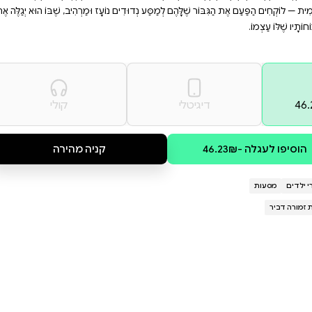
בוגרים כאחד, ומבטיח חוויות
רות. הצטרפו לפינגו במסעו
מיץ.
מַחְלִיט לִבְרֹחַ מִגַּן הַחַיּוֹת וְלָצֵאת
צְלֹל וּלְדַדּוֹת אֶת כָּל הַדֶּרֶךְ עַד
, לַקּוֹף יֵשׁ בְּעָיָה וְעוֹד סְפָרִים רַבִּים
ם נוֹעָז וּמַרְהִיב, שֶׁבּוֹ הוּא יְגַלֶּה אֶת
קולי