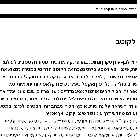
חיפוש AI
דת ויהדות
תפילה
חגים ומועדים
תלמוד
קבלה
שת ומסעירה מסביב לעולם!
טב הדרומי במטרה למצוא את
רקטיקה הרחוקה? ספר חדש
 קלאסיקות עולמיות כמו
עז ומרהיב, שבו פינגו יגלה את