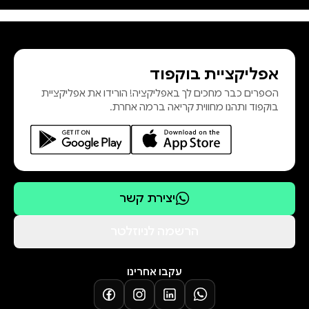
סדרת המסתורין המענגת עם
הגיבורה." קירקוס "כיף של קריאה!
המשך מעלליה המטורפים והנואשים
אפליקציית בוקפוד
של פינלי דונובן המבדרת." פבלישרז
הספרים כבר מחכים לך באפליקציה! הורידו את אפליקציית
ויקלי "קוזימנו טווה סיפור מפותל מותח
בוקפוד ותהנו מחווית קריאה ברמה אחרת.
ומשעשע, מצויד להפליא בכמה דמויות
צבעוניו
יצירת קשר
הרשמה לניוזלטר
עקבו אחרינו