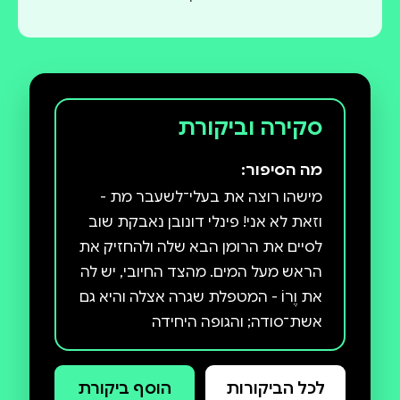
סקירה וביקורת
מה הסיפור:
מישהו רוצה את בעלי־לשעבר מת -
וזאת לא אני! פינלי דונובן נאבקת שוב
לסיים את הרומן הבא שלה ולהחזיק את
הראש מעל המים. מהצד החיובי, יש לה
את וֶרוֹ - המטפלת שגרה אצלה והיא גם
אשת־סודה; והגופה היחידה
שהתמודדה איתה לאחרונה היא של דג
הזהב של בתה. בצד הפחות נעים,
לכל הביקורות
הוסף ביקורת
מישהו אי־שם רוצה את בעלה לשעבר,