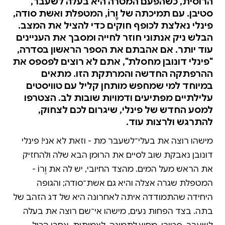
הרוסית, כשהפעם המטרה היא בעלה לשעבר,
סטיבן. עם תמיכתה של וֶרוֹ, המטפלת ואשת סודה,
פינלי נאלצת לכופף חוקים כדי להציל את המצב.
הבלש ניק אנתוני חוזר לחייה ומסבך את העניינים
עוד יותר. אם אהבתם את הספר הראשון בסדרה,
"פינלי דונובן מחסלת", אתם לא רוצים לפספס את
ההרפתקה החדשה והמרתקת הזו. מתאים
במיוחד למי שמחפש מותחן קליל עם טוויסטים
עלילתיים מפתיעים ודמויות שובות לב. הצטרפו
למסע החדש של פינלי, שיגרום לכם לצחוק,
להתרגש ולרצות עוד.
מישהו רוצה את בעלי־לשעבר מת - וזאת לא אני! פינלי
דונובן נאבקת שוב לסיים את הרומן הבא שלה ולהחזיק
את הראש מעל המים. מהצד החיובי, יש לה את וֶרוֹ -
המטפלת שגרה אצלה והיא גם אשת־סודה; והגופה
היחידה שהתמודדה איתה לאחרונה היא של דג הזהב של
בתה. בצד הפחות נעים, מישהו אי־שם רוצה את בעלה