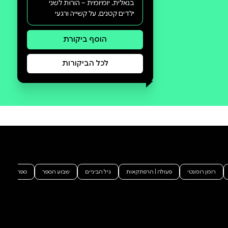
סקירה וביקורת
מה הסיפור:
הָנִיחוּ לִי לִבְרֹחַ וְאֶבְרַח הַתִּירוּ לִי
פֶּתַח וְאֶמָּלֵט שִׁמְעוּ נָא אַנְחוֹתַי
וְאָנוּחַ מְבַקֶּשֶׁת הָאֵם, נוֹקֶשֶׁת הָאֵם,
זְרוֹעוֹתֶיהָ מוּנָפוֹת בְּכֹחַ. אֲבָל הִיא