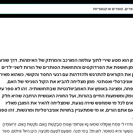
חיפוש AI
דת ויהדות
תפילה
חגים ומועדים
תלמוד
קבלה
רתק של האימהות. דרך שורות
רים של הורות לשני ילדים
החסד והקושי, כשהוא מאיר
ת הקול הפנימי של האם,
בתחושותיה. זהו לא ספר על