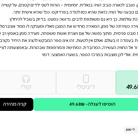
 האנושית הרחבה שהיא חלק
 להאיר את המובן מאליו
ניברסליות ומרגשות, זהו ספר
ֶּשֶׁת הָאֵם, נוֹקֶשֶׁת הָאֵם, זְרוֹעוֹתֶיהָ
ְפַעַם מְקִיצָה: הֵיכָן הִיא? פִּיתוֹם, ספר
וּת לשני ילדים קטנים, על קשייה
: ככל שהיא אישית יותר,
מעט. בדיוק בשביל להיחלץ
ליו ומעניקה לו ממד אוניברסלי
 משפחה, מעידה ממן באומץ רב על
פר המבקש להציג את היחיד כקורבן.
ממת שבהורות, ובאמצעותה לצייר
י, דמוי