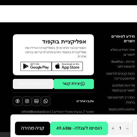
הַשַּׁעַר וְהִיא הַשּׁוֹמֵר, לְאָן תֵּלֵךְ, בְּמִי
תַּכֶּה. מִפַּעַם לְפַעַם מְקִיצָה: הֵיכָן
הִיא? פִּיתוֹם, ספר השירה השני של
לי ממן, סובב לכאורה סביב הוויה
בנאלית, יומיומית – הורוּת לשני
ילדים קטנים, על קשייה ורגעי
החסד שבה. ואולם טבעה של הוויה
כזאת שהיא כמו לכודה בפרדוקס:
הוסף ביקורת
ככל שהיא אישית יותר, אינטנסיבית
יותר, מהפכת עולמות, כך היא גם
לכל הביקורות
משותפת לרבים, נדושה כמעט.
בדיוק בשביל להיחלץ מפרדוקס
זה דרושה שירה כשירתה של ממן,
המאירה מחדש את המובן מאליו
ומעניקה לו ממד אוניברסלי ותוקף