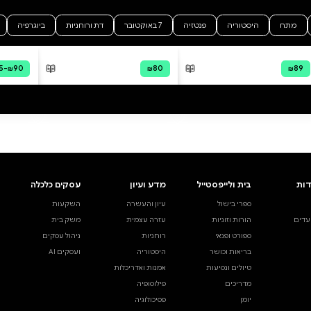
ם אצלכם?
דברים שלמדתי
עדנה אפק
דיגיטלי
מודפס
קולי
דיגיטלי
קולי
₪45
₪30
ה מהירה
·
₪56
קנייה מהירה
·
₪45
פה לסל
·
₪56
הוספה לסל
·
₪45
45
₪