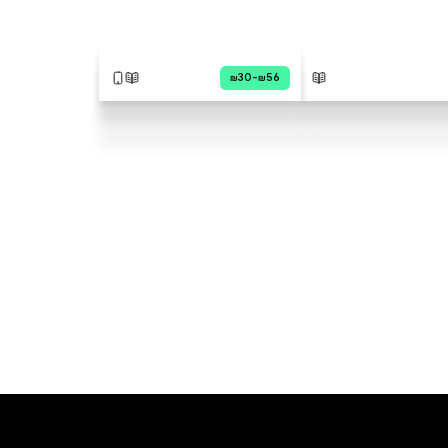
ותובנות לאושר צרוף! עדנה אפק –
ילידת חיפה, מרצה וחוקרת
בתחומי השפה והספרות. פרסמה
שירים וסיפורים פרי עטה בכתבי
עת ובאנתולוגיות, בעברית
ובאנגלית. עורכת ומייסדת,
במשותף עם הסופר אלירן דיין את
כתבי העת צמדים לשירה
רב־תרבותית, רסיסים לסיפורים
קצרים, אחריך נרוצה בעקבות
דמויות המקרא. מספריה לילדים:
הוסף ביקורת
"המשקפיים שעלו לירושלים"
(2020), "עלילות משפחת סתם"
לכל הביקורות
(2019), "מעשה בשלושה חתולים"
(2019), "הפיל בגינה" (2018).