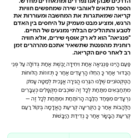
הדרכים שבהן אנו נפרדים ומתאחדים מחדש.
הספר מתאים לאוהבי שירה שמחפשים חוויות
קריאה שמאתגרות את המחשבה ומעוררות את
הרגש, ומציע מבט מעמיק על היחסים בין האדם
לטבע והתהליכים הבלתי נמנעים של החיים.
"פנגיאה" הוא לא רק אוסף שירים, אלא חוויה
רוחנית מהפנטת שתשאיר אתכם מהרהרים זמן
רב לאחר סיום הקריאה.
פַּעַם הָיִינוּ פַּנְגֵיאָה אַחַת וִיחִידָה יַבֶּשֶׁת אַחַת גְּדוֹלָה עַל פְּנֵי
הַכַּדּוּר אַחַר כָּךְ הֵחֵלּוּ הָרְעָדִים אַחַר כָּךְ תְּזוּזוֹת הַלּוּחוֹת
הַטֶּקְטוֹנִיִּים שֶׁלָּנוּ הִגַּרְנוּ הֲגִירָה אֲנָכִית לְמַטָּה עָמֹק
מִתְחַבְּאִים מִתַּחַת לְכָל זֶה שׁוֹכְבִים מְקֻפָּלִים כְּעֻבָּרִים
נִרְעָדִים מִפַּחַד הַלַּבָּה הָרוֹתַחַת וּמִתַּחַת לְכָל זֶה —
הַלֶּהָבוֹת אַחַר כָּךְ הַקְּרִיעָה קְרִיעַת הָאֲדָמָה בְּקוֹל רַעַם
קְרִיעַת הַבָּשָׂר אַחַר כָּךְ נְדִידַת הַיַּבָּשׁוֹת