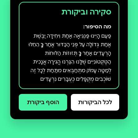
סקירה וביקורת
מה הסיפור:
פַּעַם הָיִינוּ פַּנְגֵיאָה אַחַת וִיחִידָה יַבֶּשֶׁת
אַחַת גְּדוֹלָה עַל פְּנֵי הַכַּדּוּר אַחַר כָּךְ הֵחֵלּוּ
הָרְעָדִים אַחַר כָּךְ תְּזוּזוֹת הַלּוּחוֹת
הַטֶּקְטוֹנִיִּים שֶׁלָּנוּ הִגַּרְנוּ הֲגִירָה אֲנָכִית
לְמַטָּה עָמֹק מִתְחַבְּאִים מִתַּחַת לְכָל זֶה
שׁוֹכְבִים מְקֻפָּלִים כְּעֻבָּרִים נִרְעָדִים
מִפַּחַד הַלַּבָּה הָרוֹתַחַת וּמִתַּחַת לְכָל זֶה
— הַלֶּהָבוֹת אַחַר כָּךְ הַקְּרִיעָה קְרִיעַת
לכל הביקורות
הוסף ביקורת
הָאֲדָמָה בְּקוֹל רַעַם קְרִיעַת הַבָּשָׂר אַחַר
כָּךְ נְדִידַת הַיַּבָּשׁוֹת